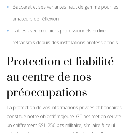
Baccarat et ses variantes haut de gamme pour les
amateurs de réflexion
Tables avec croupiers professionnels en live
retransmis depuis des installations professionnels
Protection et fiabilité
au centre de nos
préoccupations
La protection de vos informations privées et bancaires
constitue notre objectif majeure. GT bet met en œuvre
un chiffrement SSL 256 bits militaire, similaire à celui