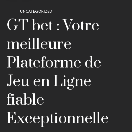
UNCATEGORIZED
GT bet : Votre
meilleure
Plateforme de
Jeu en Ligne
fiable
Exceptionnelle