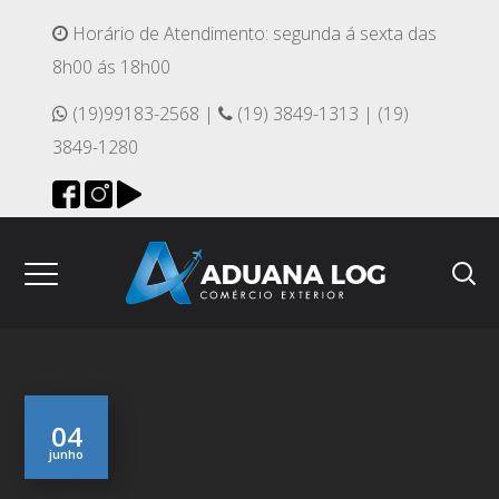
Horário de Atendimento: segunda á sexta das
8h00 ás 18h00
(19)99183-2568 |
(19) 3849-1313 | (19)
3849-1280
04
junho