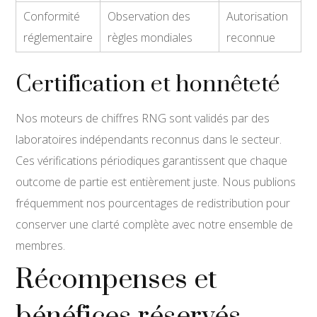
Conformité
Observation des
Autorisation
réglementaire
règles mondiales
reconnue
Certification et honnêteté
Nos moteurs de chiffres RNG sont validés par des
laboratoires indépendants reconnus dans le secteur.
Ces vérifications périodiques garantissent que chaque
outcome de partie est entièrement juste. Nous publions
fréquemment nos pourcentages de redistribution pour
conserver une clarté complète avec notre ensemble de
membres.
Récompenses et
bénéfices réservés