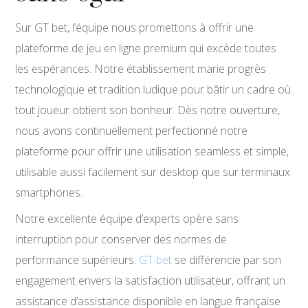
Sur GT bet, l’équipe nous promettons à offrir une
plateforme de jeu en ligne premium qui excède toutes
les espérances. Notre établissement marie progrès
technologique et tradition ludique pour bâtir un cadre où
tout joueur obtient son bonheur. Dès notre ouverture,
nous avons continuellement perfectionné notre
plateforme pour offrir une utilisation seamless et simple,
utilisable aussi facilement sur desktop que sur terminaux
smartphones.
Notre excellente équipe d’experts opère sans
interruption pour conserver des normes de
performance supérieurs.
GT bet
se différencie par son
engagement envers la satisfaction utilisateur, offrant un
assistance d’assistance disponible en langue française