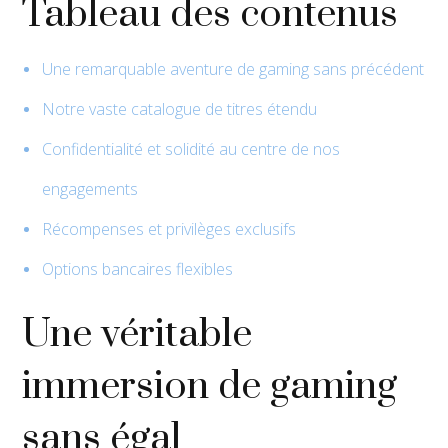
Tableau des contenus
Une remarquable aventure de gaming sans précédent
Notre vaste catalogue de titres étendu
Confidentialité et solidité au centre de nos
engagements
Récompenses et privilèges exclusifs
Options bancaires flexibles
Une véritable
immersion de gaming
sans égal