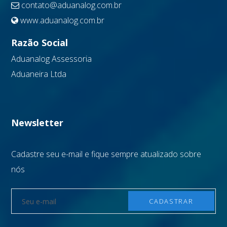
contato@aduanalog.com.br
www.aduanalog.com.br
Razão Social
Aduanalog Assessoria
Aduaneira Ltda
Newsletter
Cadastre seu e-mail e fique sempre atualizado sobre
nós