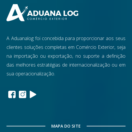
A Aduanalog foi concebida para proporcionar aos seus
clientes soluções completas em Comércio Exterior, seja
na importação ou exportação, no suporte a definição
das melhores estratégias de internacionalização ou em
sua operacionalização.
MAPA DO SITE