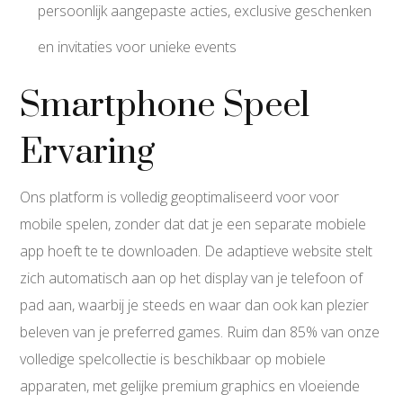
persoonlijk aangepaste acties, exclusive geschenken
en invitaties voor unieke events
Smartphone Speel
Ervaring
Ons platform is volledig geoptimaliseerd voor voor
mobile spelen, zonder dat dat je een separate mobiele
app hoeft te te downloaden. De adaptieve website stelt
zich automatisch aan op het display van je telefoon of
pad aan, waarbij je steeds en waar dan ook kan plezier
beleven van je preferred games. Ruim dan 85% van onze
volledige spelcollectie is beschikbaar op mobiele
apparaten, met gelijke premium graphics en vloeiende