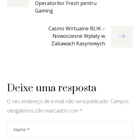
Operatorilor Fresh pentru
Gaming
Casino Wirtualne BLIK –
Nowoczesne Wpłaty w
Zabawach Kasynowych
Deixe uma resposta
O seu endereço de e-mail não será publicado.
Campos
obrigatórios são marcados com
*