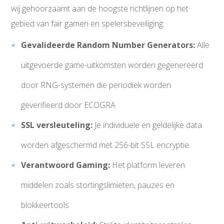
wij gehoorzaamt aan de hoogste richtlijnen op het
gebied van fair gamen en spelersbeveiliging.
Gevalideerde Random Number Generators:
Alle
uitgevoerde game-uitkomsten worden gegenereerd
door RNG-systemen die periodiek worden
geverifieerd door ECOGRA
SSL versleuteling:
Je individuele en geldelijke data
worden afgeschermd met 256-bit SSL encryptie
Verantwoord Gaming:
Het platform leveren
middelen zoals stortingslimieten, pauzes en
blokkeertools