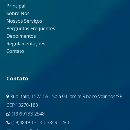
Principal
Sobre Nós
Nossos Serviços
Perguntas Frequentes
Depoimentos
Regulamentações
Contato
Contato
Rua Italia, 157/159 - Sala 04 Jardim Ribeiro Valinhos/SP
CEP:13270-180
(19)99183-2548
(19)3849-1313 | 3849-1280