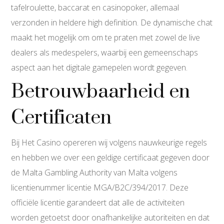
tafelroulette, baccarat en casinopoker, allemaal
verzonden in heldere high definition. De dynamische chat
maakt het mogelijk om om te praten met zowel de live
dealers als medespelers, waarbij een gemeenschaps
aspect aan het digitale gamepelen wordt gegeven.
Betrouwbaarheid en
Certificaten
Bij Het Casino opereren wij volgens nauwkeurige regels
en hebben we over een geldige certificaat gegeven door
de Malta Gambling Authority van Malta volgens
licentienummer licentie MGA/B2C/394/2017. Deze
officiële licentie garandeert dat alle de activiteiten
worden getoetst door onafhankelijke autoriteiten en dat