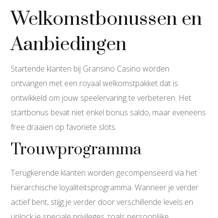
Welkomstbonussen en
Aanbiedingen
Startende klanten bij Gransino Casino worden
ontvangen met een royaal welkomstpakket dat is
ontwikkeld om jouw speelervaring te verbeteren. Het
startbonus bevat niet enkel bonus saldo, maar eveneens
free draaien op favoriete slots.
Trouwprogramma
Terugkerende klanten worden gecompenseerd via het
hiërarchische loyaliteitsprogramma. Wanneer je verder
actief bent, stijg je verder door verschillende levels en
unlock je speciale privileges zoals persoonlijke