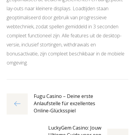
lay-outs naar kleinere displays. Loadtijden staan
geoptimaliseerd door gebruik van progressieve
webtechniek, zodat spellen gemiddeld in 3 seconden
compleet functioneel zijn. Alle features uit de desktop-
versie, inclusief stortingen, withdrawals en
bonusactivatie, zijn compleet beschikbaar in de mobiele
omgeving.
Fugu Casino – Deine erste
Anlaufstelle für exzellentes
Online-Glücksspiel
LuckyGem Casino: Jouw