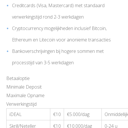
Creditcards (Visa, Mastercard) met standaard
verwerkingstijd rond 2-3 werkdagen
Cryptocurrency mogelijkheden inclusief Bitcoin,
Ethereum en Litecoin voor anonieme transacties
Bankoverschrijvingen bij hogere sommen met
processtijd van 3-5 werkdagen
Betaaloptie
Minimale Deposit
Maximale Opname
Verwerkingstijd
iDEAL
€10
€5.000/dag
Onmiddellij
Skrill/Neteller
€10
€10.000/dag
0-24 u