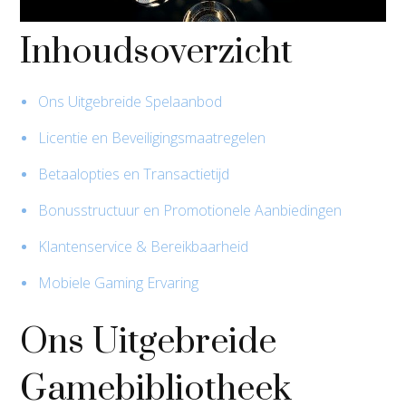
Inhoudsoverzicht
Ons Uitgebreide Spelaanbod
Licentie en Beveiligingsmaatregelen
Betaalopties en Transactietijd
Bonusstructuur en Promotionele Aanbiedingen
Klantenservice & Bereikbaarheid
Mobiele Gaming Ervaring
Ons Uitgebreide
Gamebibliotheek