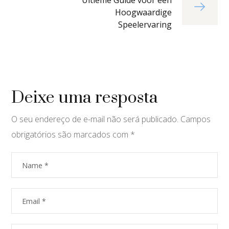
Ultieme Guide voor een
Hoogwaardige
Speelervaring
Deixe uma resposta
O seu endereço de e-mail não será publicado.
Campos
obrigatórios são marcados com
*