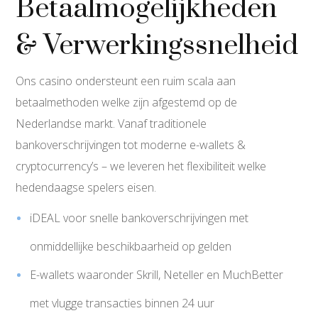
Betaalmogelijkheden
& Verwerkingssnelheid
Ons casino ondersteunt een ruim scala aan
betaalmethoden welke zijn afgestemd op de
Nederlandse markt. Vanaf traditionele
bankoverschrijvingen tot moderne e-wallets &
cryptocurrency’s – we leveren het flexibiliteit welke
hedendaagse spelers eisen.
iDEAL voor snelle bankoverschrijvingen met
onmiddellijke beschikbaarheid op gelden
E-wallets waaronder Skrill, Neteller en MuchBetter
met vlugge transacties binnen 24 uur