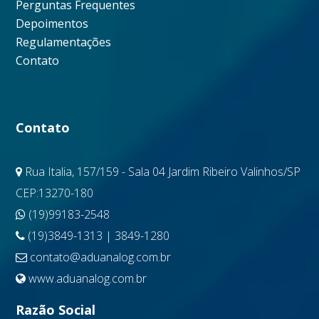
Perguntas Frequentes
Depoimentos
Regulamentações
Contato
Contato
Rua Italia, 157/159 - Sala 04 Jardim Ribeiro Valinhos/SP
CEP:13270-180
(19)99183-2548
(19)3849-1313 | 3849-1280
contato@aduanalog.com.br
www.aduanalog.com.br
Razão Social