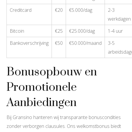
Creditcard
€20
€5.000/dag
2-3
werkdagen
Bitcoin
€25
€25.000/dag
1-4 uur
Bankoverschrijving
€50
€50.000/maand
3-5
arbeidsdag
Bonusopbouw en
Promotionele
Aanbiedingen
Bij Gransino hanteren wij transparante bonuscondities
zonder verborgen clausules. Ons welkomstbonus biedt