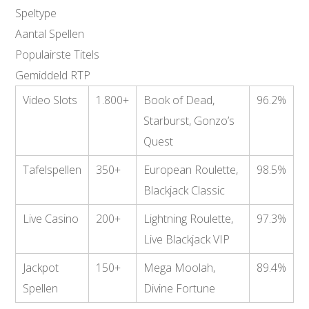
Speltype
Aantal Spellen
Populairste Titels
Gemiddeld RTP
Video Slots
1.800+
Book of Dead,
96.2%
Starburst, Gonzo’s
Quest
Tafelspellen
350+
European Roulette,
98.5%
Blackjack Classic
Live Casino
200+
Lightning Roulette,
97.3%
Live Blackjack VIP
Jackpot
150+
Mega Moolah,
89.4%
Spellen
Divine Fortune