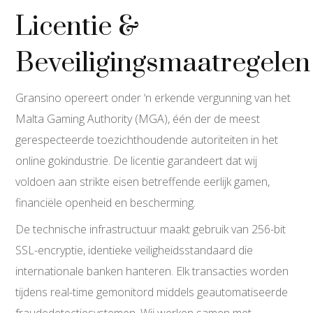
Licentie &
Beveiligingsmaatregelen
Gransino opereert onder ‘n erkende vergunning van het
Malta Gaming Authority (MGA), één der de meest
gerespecteerde toezichthoudende autoriteiten in het
online gokindustrie. De licentie garandeert dat wij
voldoen aan strikte eisen betreffende eerlijk gamen,
financiële openheid en bescherming.
De technische infrastructuur maakt gebruik van 256-bit
SSL-encryptie, identieke veiligheidsstandaard die
internationale banken hanteren. Elk transacties worden
tijdens real-time gemonitord middels geautomatiseerde