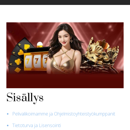
Sisällys
Pelivalikoimamme ja Ohjelmistoyhteistyökumppanit
Tietoturva ja Lisensointi