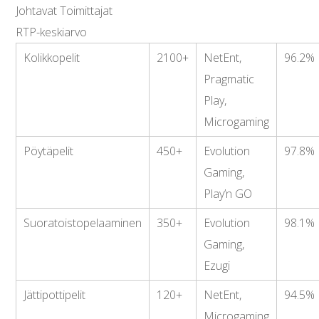
Johtavat Toimittajat
RTP-keskiarvo
Kolikkopelit
2100+
NetEnt,
96.2%
Pragmatic
Play,
Microgaming
Pöytäpelit
450+
Evolution
97.8%
Gaming,
Play’n GO
Suoratoistopelaaminen
350+
Evolution
98.1%
Gaming,
Ezugi
Jättipottipelit
120+
NetEnt,
94.5%
Microgaming