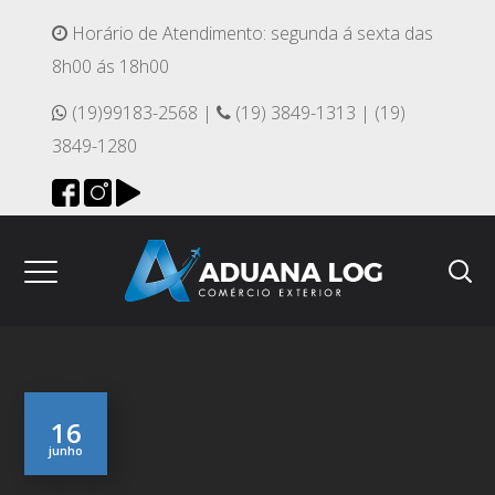
Horário de Atendimento: segunda á sexta das
8h00 ás 18h00
(19)99183-2568 |
(19) 3849-1313 | (19)
3849-1280
16
junho