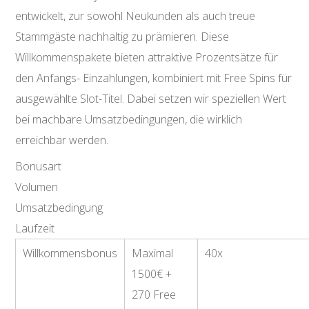
entwickelt, zur sowohl Neukunden als auch treue
Stammgäste nachhaltig zu prämieren. Diese
Willkommenspakete bieten attraktive Prozentsätze für
den Anfangs- Einzahlungen, kombiniert mit Free Spins für
ausgewählte Slot-Titel. Dabei setzen wir speziellen Wert
bei machbare Umsatzbedingungen, die wirklich
erreichbar werden.
Bonusart
Volumen
Umsatzbedingung
Laufzeit
Willkommensbonus
Maximal
40x
1500€ +
270 Free