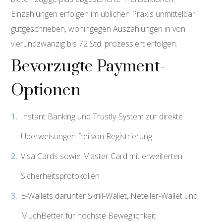
Einzahlungen erfolgen im üblichen Praxis unmittelbar
gutgeschrieben, wohingegen Auszahlungen in von
vierundzwanzig bis 72 Std. prozessiert erfolgen.
Bevorzugte Payment-
Optionen
Instant Banking und Trustly-System zur direkte
Überweisungen frei von Registrierung
Visa Cards sowie Master Card mit erweiterten
Sicherheitsprotokollen
E-Wallets darunter Skrill-Wallet, Neteller-Wallet und
MuchBetter für höchste Beweglichkeit