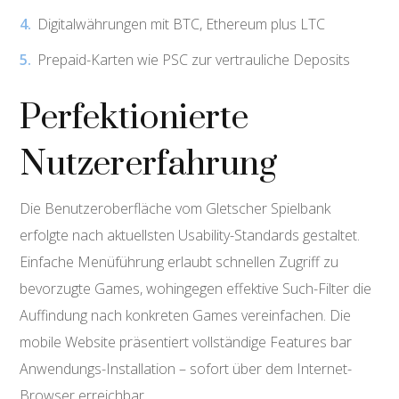
Digitalwährungen mit BTC, Ethereum plus LTC
Prepaid-Karten wie PSC zur vertrauliche Deposits
Perfektionierte
Nutzererfahrung
Die Benutzeroberfläche vom Gletscher Spielbank
erfolgte nach aktuellsten Usability-Standards gestaltet.
Einfache Menüführung erlaubt schnellen Zugriff zu
bevorzugte Games, wohingegen effektive Such-Filter die
Auffindung nach konkreten Games vereinfachen. Die
mobile Website präsentiert vollständige Features bar
Anwendungs-Installation – sofort über dem Internet-
Browser erreichbar.