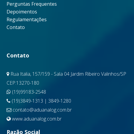
Perguntas Frequentes
Depoimentos
Regulamentações
Contato
Contato
Rua Italia, 157/159 - Sala 04 Jardim Ribeiro Valinhos/SP
CEP:13270-180
(19)99183-2548
(19)3849-1313 | 3849-1280
contato@aduanalog.com.br
www.aduanalog.com.br
Razão Social