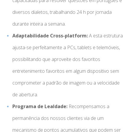
capacitadas para resolver questões em português e
diversos dialetos, trabalhando 24 h por jornada
durante inteira a semana.
Adaptabilidade Cross-platform:
A esta estrutura
ajusta-se perfeitamente a PCs, tablets e telemóveis,
possibilitando que aproveite dos favoritos
entretenimento favoritos em algum dispositivo sem
comprometer a padrão de imagem ou a velocidade
de abertura.
Programa de Lealdade:
Recompensamos a
permanência dos nossos clientes via de um
mecanismo de pontos acumulativos que podem ser