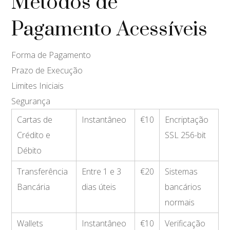
Métodos de
Pagamento Acessíveis
Forma de Pagamento
Prazo de Execução
Limites Iniciais
Segurança
Cartas de
Instantâneo
€10
Encriptação
Crédito e
SSL 256-bit
Débito
Transferência
Entre 1 e 3
€20
Sistemas
Bancária
dias úteis
bancários
normais
Wallets
Instantâneo
€10
Verificação