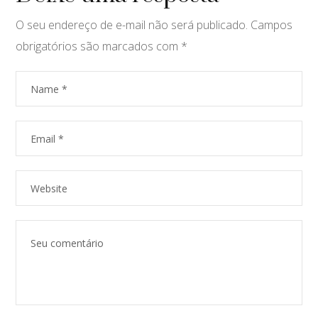
O seu endereço de e-mail não será publicado.
Campos
obrigatórios são marcados com
*