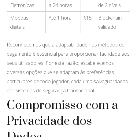
Eletrónicas
a 24 horas
de 2 níveis
Moedas
Até 1 hora
€15
Blockchain
digitais
validado
Reconhecemos que a adaptabilidade nos métodos de
pagamento é essencial para proporcionar facilidade aos
seus utilizadores. Por esta razão, estabelecemos
diversas opções que se adaptam às preferências
particulares de todo jogador, cada uma salvaguardadas
por sistemas de segurança transacional.
Compromisso com a
Privacidade dos