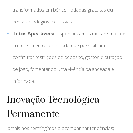
transformados em bónus, rodadas gratuitas ou
demais privilégios exclusivas.
Tetos Ajustáveis:
Disponibilizamos mecanismos de
entretenimento controlado que possibilitam
configurar restrições de depósito, gastos e duração
de jogo, fomentando uma vivência balanceada e
informada.
Inovação Tecnológica
Permanente
Jamais nos restringimos a acompanhar tendências;