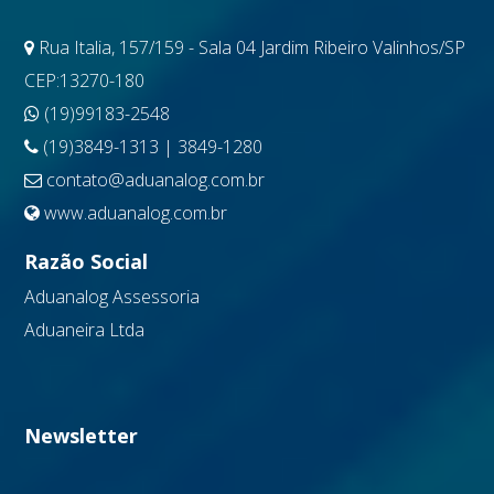
Rua Italia, 157/159 - Sala 04 Jardim Ribeiro Valinhos/SP
CEP:13270-180
(19)99183-2548
(19)3849-1313 | 3849-1280
contato@aduanalog.com.br
www.aduanalog.com.br
Razão Social
Aduanalog Assessoria
Aduaneira Ltda
Newsletter