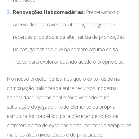
Renovações Hebdomadárias:
Preservamos o
acervo fluido através da introdução regular de
recentes produtos e da alternância de promoções
únicas, garantindo que há sempre alguma coisa
fresco para explorar quando acede o próprio site.
No nosso projeto, pensamos que o êxito reside na
combinação balanceada entre recursos moderna,
honestidade operacional e foco verdadeiro na
satisfação do jogador. Todo elemento da própria
estrutura foi concebido para oferecer períodos de
entretenimento de excelência alta, mantendo sempre os
maiores altos níveis éticos e de privacidade.