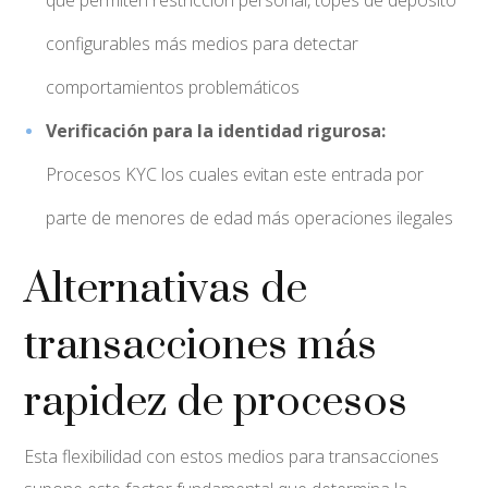
que permiten restricción personal, topes de depósito
configurables más medios para detectar
comportamientos problemáticos
Verificación para la identidad rigurosa:
Procesos KYC los cuales evitan este entrada por
parte de menores de edad más operaciones ilegales
Alternativas de
transacciones más
rapidez de procesos
Esta flexibilidad con estos medios para transacciones