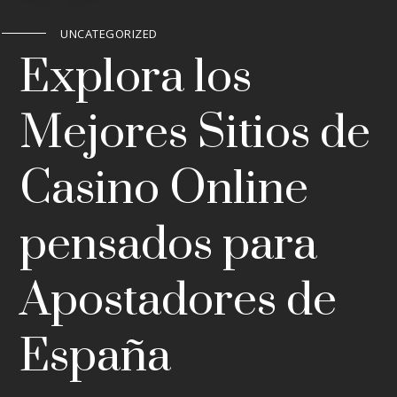
UNCATEGORIZED
Explora los
Mejores Sitios de
Casino Online
pensados para
Apostadores de
España