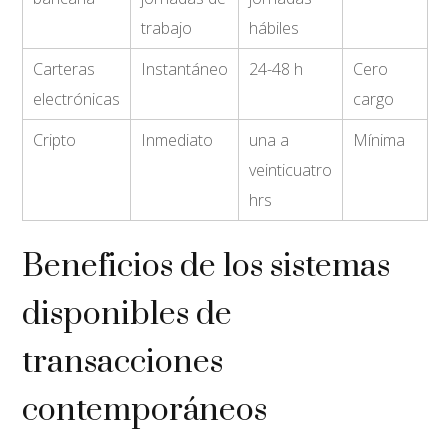
trabajo
hábiles
Carteras
Instantáneo
24-48 h
Cero
electrónicas
cargo
Cripto
Inmediato
una a
Mínima
veinticuatro
hrs
Beneficios de los sistemas
disponibles de
transacciones
contemporáneos