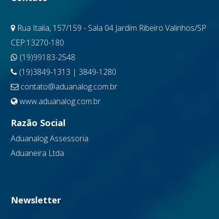
Rua Italia, 157/159 - Sala 04 Jardim Ribeiro Valinhos/SP
CEP:13270-180
(19)99183-2548
(19)3849-1313 | 3849-1280
contato@aduanalog.com.br
www.aduanalog.com.br
Razão Social
Aduanalog Assessoria
Aduaneira Ltda
Newsletter