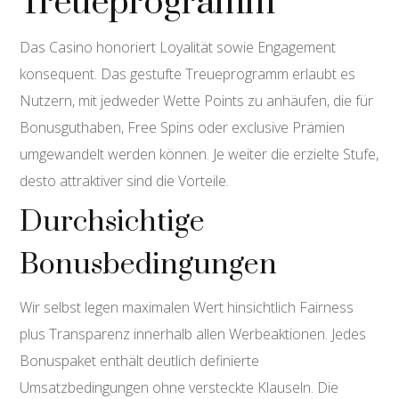
Treueprogramm
Das Casino honoriert Loyalität sowie Engagement
konsequent. Das gestufte Treueprogramm erlaubt es
Nutzern, mit jedweder Wette Points zu anhäufen, die für
Bonusguthaben, Free Spins oder exclusive Prämien
umgewandelt werden können. Je weiter die erzielte Stufe,
desto attraktiver sind die Vorteile.
Durchsichtige
Bonusbedingungen
Wir selbst legen maximalen Wert hinsichtlich Fairness
plus Transparenz innerhalb allen Werbeaktionen. Jedes
Bonuspaket enthält deutlich definierte
Umsatzbedingungen ohne versteckte Klauseln. Die