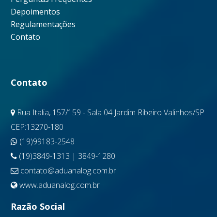
Depoimentos
Regulamentações
Contato
Contato
Rua Italia, 157/159 - Sala 04 Jardim Ribeiro Valinhos/SP
CEP:13270-180
(19)99183-2548
(19)3849-1313 | 3849-1280
contato@aduanalog.com.br
www.aduanalog.com.br
Razão Social