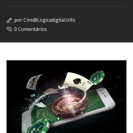
por
Cms@logicadigital.info
0 Comentários