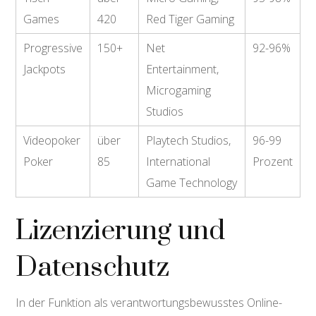
Games
420
Red Tiger Gaming
Progressive
150+
Net
92-96%
Jackpots
Entertainment,
Microgaming
Studios
Videopoker
über
Playtech Studios,
96-99
Poker
85
International
Prozent
Game Technology
Lizenzierung und
Datenschutz
In der Funktion als verantwortungsbewusstes Online-