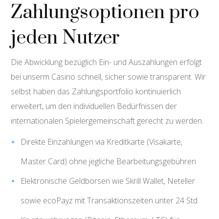
Zahlungsoptionen pro
jeden Nutzer
Die Abwicklung bezüglich Ein- und Auszahlungen erfolgt
bei unserm Casino schnell, sicher sowie transparent. Wir
selbst haben das Zahlungsportfolio kontinuierlich
erweitert, um den individuellen Bedürfnissen der
internationalen Spielergemeinschaft gerecht zu werden.
Direkte Einzahlungen via Kreditkarte (Visakarte,
Master Card) ohne jegliche Bearbeitungsgebühren
Elektronische Geldbörsen wie Skrill Wallet, Neteller
sowie ecoPayz mit Transaktionszeiten unter 24 Std