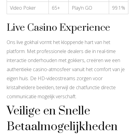
Video Poker
65+
Play’n GO
99.1%
Live Casino Experience
Ons live gokhal vormt het kloppende hart van het
platform. Met professionele dealers die in real-time
interactie onderhouden met gokkers, creëren we een
authentieke casino-atmosfeer vanuit het comfort van je
eigen huis. De HD-videostreams zorgen voor
kristalheldere beelden, terwijl de chatfunctie directe
communicatie mogelijk verschaft.
Veilige en Snelle
Betaalmogelijkheden