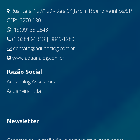
Rua Italia, 157/159 - Sala 04 Jardim Ribeiro Valinhos/SP
CEP:13270-180
(19)99183-2548
(19)3849-1313 | 3849-1280
contato@aduanalog.com.br
www.aduanalog.com.br
Razão Social
Aduanalog Assessoria
Aduaneira Ltda
Newsletter