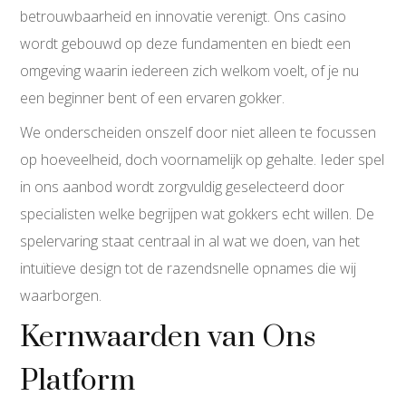
betrouwbaarheid en innovatie verenigt. Ons casino
wordt gebouwd op deze fundamenten en biedt een
omgeving waarin iedereen zich welkom voelt, of je nu
een beginner bent of een ervaren gokker.
We onderscheiden onszelf door niet alleen te focussen
op hoeveelheid, doch voornamelijk op gehalte. Ieder spel
in ons aanbod wordt zorgvuldig geselecteerd door
specialisten welke begrijpen wat gokkers echt willen. De
spelervaring staat centraal in al wat we doen, van het
intuïtieve design tot de razendsnelle opnames die wij
waarborgen.
Kernwaarden van Ons
Platform