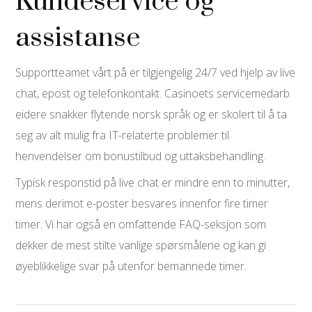
Kundeservice og
assistanse
Supportteamet vårt på er tilgjengelig 24/7 ved hjelp av live
chat, epost og telefonkontakt. Casinoets servicemedarb
eidere snakker flytende norsk språk og er skolert til å ta
seg av alt mulig fra IT-relaterte problemer til
henvendelser om bonustilbud og uttaksbehandling.
Typisk responstid på live chat er mindre enn to minutter,
mens derimot e-poster besvares innenfor fire timer
timer. Vi har også en omfattende FAQ-seksjon som
dekker de mest stilte vanlige spørsmålene og kan gi
øyeblikkelige svar på utenfor bemannede timer.