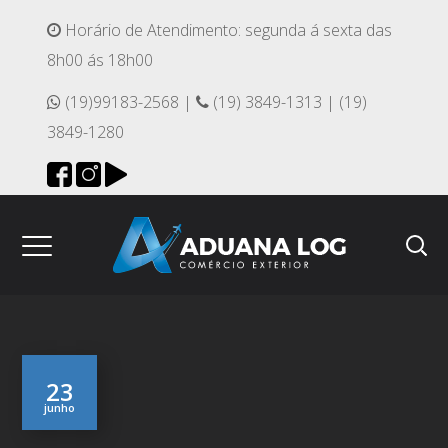
Horário de Atendimento: segunda á sexta das
8h00 ás 18h00
(19)99183-2568 |
(19) 3849-1313 | (19)
3849-1280
23
junho