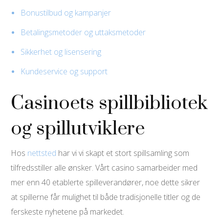
Bonustilbud og kampanjer
Betalingsmetoder og uttaksmetoder
Sikkerhet og lisensering
Kundeservice og support
Casinoets spillbibliotek
og spillutviklere
Hos
nettsted
har vi vi skapt et stort spillsamling som
tilfredsstiller alle ønsker. Vårt casino samarbeider med
mer enn 40 etablerte spilleverandører, noe dette sikrer
at spillerne får mulighet til både tradisjonelle titler og de
ferskeste nyhetene på markedet.