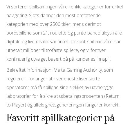
Vi sorterer spillsamlingen våre i enkle kategorier for enkel
navigering. Slots danner den mest omfattende
kategorien med over 2500 titler, mens derimot
bordspillene som 21, roulette og punto banco tilbys i alle
digitale og live-dealer varianter. Jackpot-spillene våre har
utbetalt millioner til trofaste spillere, og vi fornyer
kontinuerlig utvalget basert på på kundenes innspill.
Bekreftet informasjon: Malta Gaming Authority, som
regulerer , forlanger at hver eneste lisensierte
operatører må få spillene sine sjekket av uavhengige
laboratorier for å sikre at utbetalingsprosenten (Return
to Player) og tilfeldighetsgenereringen fungerer korrekt.
Favoritt spillkategorier på