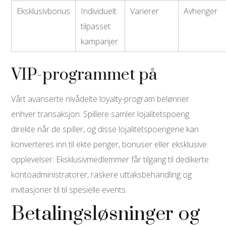
Eksklusivbonus
Individuelt
Varierer
Avhenger
tilpasset
kampanjer
VIP-programmet på
Vårt avanserte nivådelte loyalty-program belønner
enhver transaksjon. Spillere samler lojalitetspoeng
direkte når de spiller, og disse lojalitetspoengene kan
konverteres inn til ekte penger, bonuser eller eksklusive
opplevelser. Eksklusivmedlemmer får tilgang til dedikerte
kontoadministratorer, raskere uttaksbehandling og
invitasjoner til til spesielle events.
Betalingsløsninger og