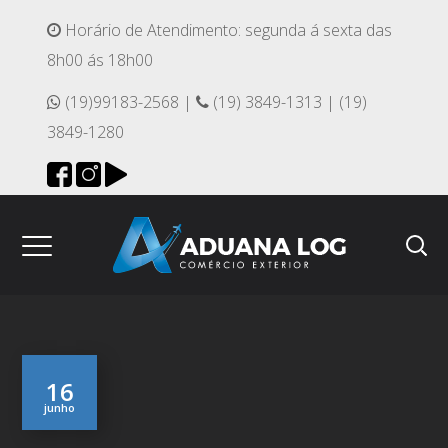
Horário de Atendimento: segunda á sexta das
8h00 ás 18h00
(19)99183-2568 |
(19) 3849-1313 | (19)
3849-1280
16
junho