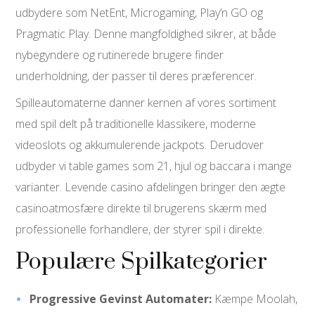
udbydere som NetEnt, Microgaming, Play’n GO og
Pragmatic Play. Denne mangfoldighed sikrer, at både
nybegyndere og rutinerede brugere finder
underholdning, der passer til deres præferencer.
Spilleautomaterne danner kernen af vores sortiment
med spil delt på traditionelle klassikere, moderne
videoslots og akkumulerende jackpots. Derudover
udbyder vi table games som 21, hjul og baccara i mange
varianter. Levende casino afdelingen bringer den ægte
casinoatmosfære direkte til brugerens skærm med
professionelle forhandlere, der styrer spil i direkte.
Populære Spilkategorier
Progressive Gevinst Automater:
Kæmpe Moolah,