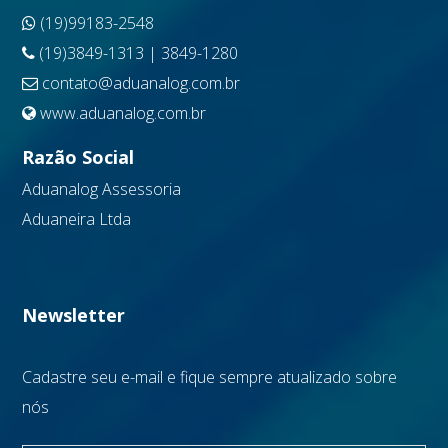
(19)99183-2548
(19)3849-1313 | 3849-1280
contato@aduanalog.com.br
www.aduanalog.com.br
Razão Social
Aduanalog Assessoria
Aduaneira Ltda
Newsletter
Cadastre seu e-mail e fique sempre atualizado sobre
nós