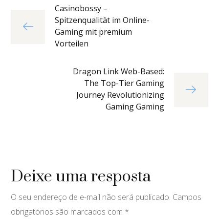
Casinobossy –
Spitzenqualität im Online-
Gaming mit premium
Vorteilen
Dragon Link Web-Based:
The Top-Tier Gaming
Journey Revolutionizing
Gaming Gaming
Deixe uma resposta
O seu endereço de e-mail não será publicado.
Campos
obrigatórios são marcados com
*