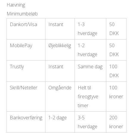
Hævning
Minimumbeløb
Dankort/Visa
Instant
1-3
50
hverdage
DKK
MobilePay
Øjeblikkelig
1-2
50
hverdage
DKK
Trustly
Instant
Samme dag
100
DKK
Skrill/Neteller
Omgående
Helt til
100
fireogtyve
kroner
timer
Bankoverføring
1-2 dage
3-5
200
hverdage
kroner