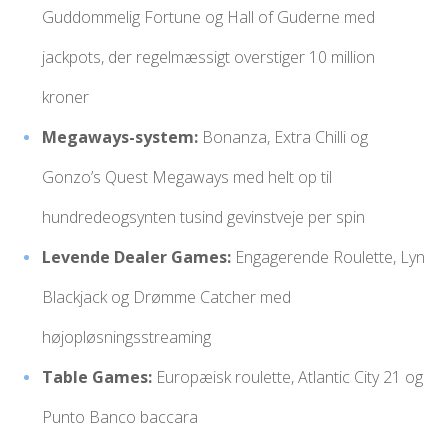
Guddommelig Fortune og Hall of Guderne med
jackpots, der regelmæssigt overstiger 10 million
kroner
Megaways-system:
Bonanza, Extra Chilli og
Gonzo’s Quest Megaways med helt op til
hundredeogsynten tusind gevinstveje per spin
Levende Dealer Games:
Engagerende Roulette, Lyn
Blackjack og Drømme Catcher med
højopløsningsstreaming
Table Games:
Europæisk roulette, Atlantic City 21 og
Punto Banco baccara