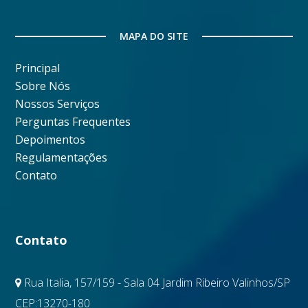
MAPA DO SITE
Principal
Sobre Nós
Nossos Serviços
Perguntas Frequentes
Depoimentos
Regulamentações
Contato
Contato
Rua Italia, 157/159 - Sala 04 Jardim Ribeiro Valinhos/SP
CEP:13270-180