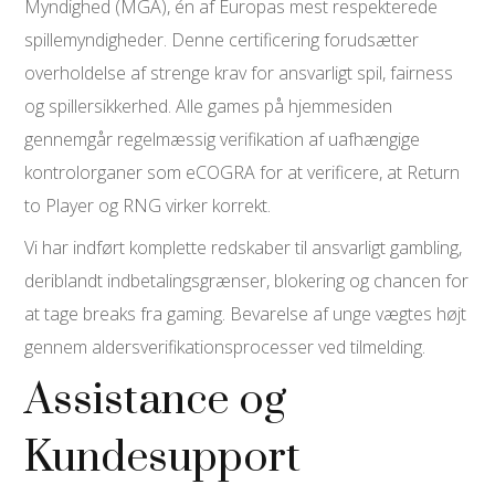
Myndighed (MGA), én af Europas mest respekterede
spillemyndigheder. Denne certificering forudsætter
overholdelse af strenge krav for ansvarligt spil, fairness
og spillersikkerhed. Alle games på hjemmesiden
gennemgår regelmæssig verifikation af uafhængige
kontrolorganer som eCOGRA for at verificere, at Return
to Player og RNG virker korrekt.
Vi har indført komplette redskaber til ansvarligt gambling,
deriblandt indbetalingsgrænser, blokering og chancen for
at tage breaks fra gaming. Bevarelse af unge vægtes højt
gennem aldersverifikationsprocesser ved tilmelding.
Assistance og
Kundesupport