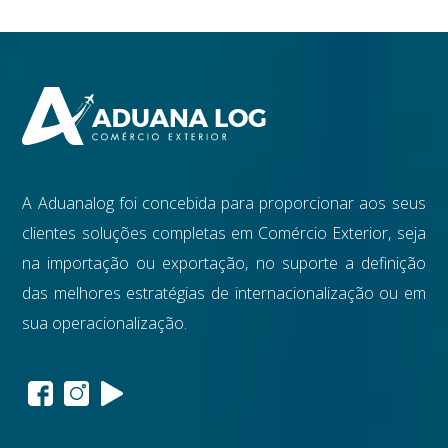
A Aduanalog foi concebida para proporcionar aos seus
clientes soluções completas em Comércio Exterior, seja
na importação ou exportação, no suporte a definição
das melhores estratégias de internacionalização ou em
sua operacionalização.