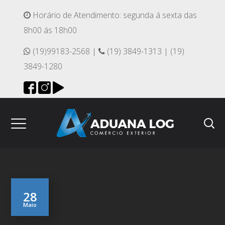
Horário de Atendimento: segunda á sexta das
8h00 ás 18h00
(19)99183-2568 |
(19) 3849-1313 | (19)
3849-1280
28
Maio