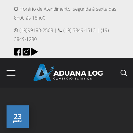
Horário de Atendimento: segunda á sexta das
8h00 ás 18h00
(19)99183-2568 |
(19) 3849-1313 | (19)
3849-1280
23
junho