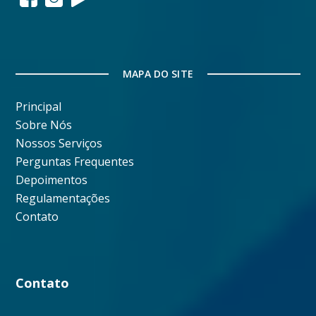
MAPA DO SITE
Principal
Sobre Nós
Nossos Serviços
Perguntas Frequentes
Depoimentos
Regulamentações
Contato
Contato