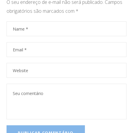
O seu endereço de e-mail não será publicado.
Campos
obrigatórios são marcados com
*