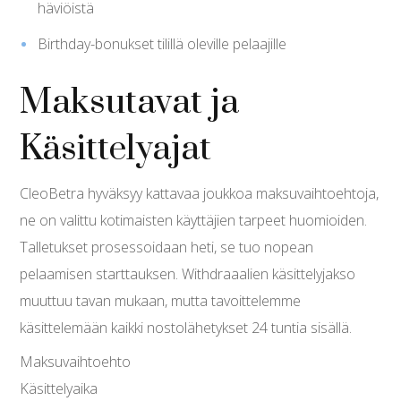
häviöistä
Birthday-bonukset tilillä oleville pelaajille
Maksutavat ja
Käsittelyajat
CleoBetra hyväksyy kattavaa joukkoa maksuvaihtoehtoja,
ne on valittu kotimaisten käyttäjien tarpeet huomioiden.
Talletukset prosessoidaan heti, se tuo nopean
pelaamisen starttauksen. Withdraaalien käsittelyjakso
muuttuu tavan mukaan, mutta tavoittelemme
käsittelemään kaikki nostolähetykset 24 tuntia sisällä.
Maksuvaihtoehto
Käsittelyaika