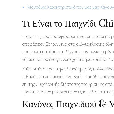
Μοναδικά Χαρακτηριστικά που μας μας Κάνου
Τι Είναι το Παιχνίδι C
Το gaming που προσφέρουμε είναι μια εξαιρετική 
αποφάσεων. Στηριγμένο στο αιώνιο κλασικό δίλημ
που τους επιτρέπει να ελέγχουν τον συγκεκριμένο
γύρω από του ένα γενναίο χαρακτήρα-κοτόπουλο 
Κάθε στάδιο προς την πλευρά εμπρός πολλαπλασι
πιθανότητα να μπορείτε να βρείτε εμπόδιο-παγίδ
επί της ψυχολογικής διάστασης της κρίσιμης από
προκειμένου να μπορέσετε να εξασφαλίσετε τα κ
Κανόνες Παιχνιδιού & Μ