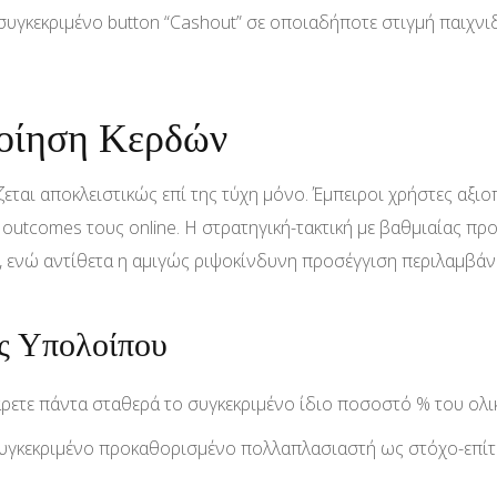
συγκεκριμένο button “Cashout” σε οποιαδήποτε στιγμή παιχνι
ποίηση Κερδών
ίζεται αποκλειστικώς επί της τύχη μόνο. Έμπειροι χρήστες αξ
outcomes τους online. Η στρατηγική-τακτική με βαθμιαίας προ
 ενώ αντίθετα η αμιγώς ριψοκίνδυνη προσέγγιση περιλαμβά
ς Υπολοίπου
ετε πάντα σταθερά το συγκεκριμένο ίδιο ποσοστό % του ολικ
υγκεκριμένο προκαθορισμένο πολλαπλασιαστή ως στόχο-επίτ