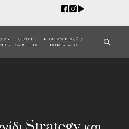
NTAS
CLIENTES
REGULAMENTAÇÕES
NTES
SATISFEITOS
DO MERCADO
νίδι Strategy και