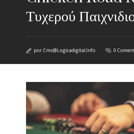
Τυχερού Παιχνιδι
por
Cms@logicadigital.info
0 Coment