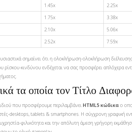
1.45x
2.25x
1.75x
3.38x
2.10x
5.06x
2.52x
7.59x
υ ουσιαστικά σημαίνει ότι η ολοκλήρωση-ολοκλήρωση διέλευση
υ ρίσκου-κινδύνου ενδέχεται να σας προσφέρει απλόχερα εν
χήματος.
κά τα οποία τον Τίτλο Διαφορ
νιδιού που προσφέρουμε περιλαμβάνει
HTML5 κώδικα
ο οπο
στές-desktops, tablets & smartphones. Η σύγχρονη γραφική ε
υχρηστία-φιλικότητα και την απόλυτη άμεση γρήγορη εκμάθησ
σουν το ολικό gameplay.