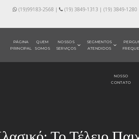
(19)99183-2568 |
(19) 3849-1313 | (19) 3849-1280
PÁGINA
QUEM
NOSSOS
SEGMENTOS
PERGU
PRINCIPAL
SOMOS
SERVIÇOS
ATENDIDOS
FREQUE
NOSSO
CONTATO
σικό: Το Τέλειο Παιχ