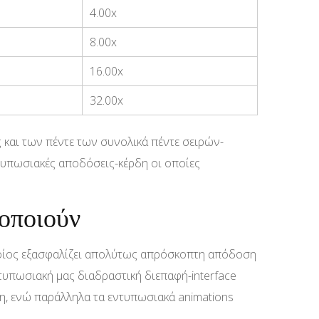
4.00x
8.00x
16.00x
32.00x
ς και των πέντε των συνολικά πέντε σειρών-
τυπωσιακές αποδόσεις-κέρδη οι οποίες
οποιούν
ίος εξασφαλίζει απολύτως απρόσκοπτη απόδοση
ντυπωσιακή μας διαδραστική διεπαφή-interface
η, ενώ παράλληλα τα εντυπωσιακά animations