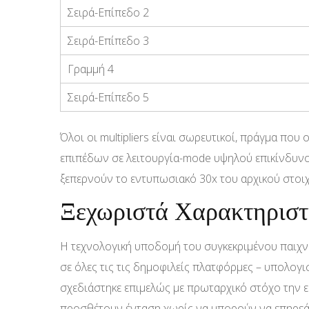
Σειρά-Επίπεδο 2
Σειρά-Επίπεδο 3
Γραμμή 4
Σειρά-Επίπεδο 5
Όλοι οι multipliers είναι σωρευτικοί, πράγμα πο
επιπέδων σε λειτουργία-mode υψηλού επικίνδυνο
ξεπερνούν το εντυπωσιακό 30x του αρχικού στοι
Ξεχωριστά Χαρακτηριστι
Η τεχνολογική υποδομή του συγκεκριμένου παιχ
σε όλες τις τις δημοφιλείς πλατφόρμες – υπολογι
σχεδιάστηκε επιμελώς με πρωταρχικό στόχο την ε
προσθέτουν ένταση χωρίς να μπορούν να επηρεά