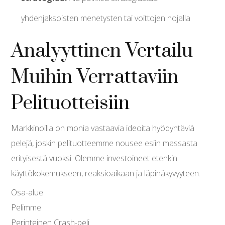
yhdenjaksoisten menetysten tai voittojen nojalla
Analyyttinen Vertailu
Muihin Verrattaviin
Pelituotteisiin
Markkinoilla on monia vastaavia ideoita hyödyntäviä
pelejä, joskin pelituotteemme nousee esiin massasta
erityisestä vuoksi. Olemme investoineet etenkin
käyttökokemukseen, reaksioaikaan ja läpinäkyvyyteen.
Osa-alue
Pelimme
Perinteinen Crash-peli