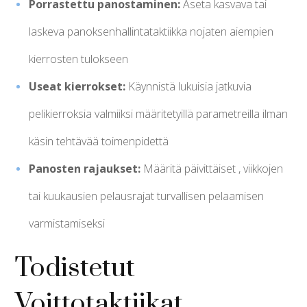
Porrastettu panostaminen:
Aseta kasvava tai
laskeva panoksenhallintataktiikka nojaten aiempien
kierrosten tulokseen
Useat kierrokset:
Käynnistä lukuisia jatkuvia
pelikierroksia valmiiksi määritetyillä parametreilla ilman
käsin tehtävää toimenpidettä
Panosten rajaukset:
Määritä päivittäiset , viikkojen
tai kuukausien pelausrajat turvallisen pelaamisen
varmistamiseksi
Todistetut
Voittotaktiikat