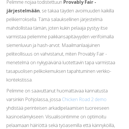
Pelimme nojaa todistettuun
Provably Fair -
järjestelmään
, se takaa täyden avoimuuden kaikilla
pelikierroksella. Tämä salauksellinen järjestelmä
mahdollistaa tämän, joten kukin pelaaja pystyy itse
varmistaa peliemme paikkansapitävyyden verifoimalla
siemenluvun ja hash-arvot. Maailmanlaajuinen
peliteollisuus on vahvistanut, miten Provably Fair -
menetelmä on nykypäivänä luotettavin tapa varmistaa
tasapuolisen pelikokemuksen tapahtuminen verkko-
kontekstissa.
Pelimme on saavuttanut huomattavaa kannatusta
varsinkin Pohjolassa, jossa
Chicken Road 2 demo
yhdistää perinteisen arkadipelaamisen tuoreeseen
kasinoelämykseen. Visualisointimme on optimoitu
pelaamaan häiriöttä sekä työasemilla että kännyköillä,