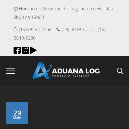
Horário de Atendimento: segunda á sexta das
8h00 ás 18h00
(19)99183-2568 |
(19) 3849-1313 | (19)
3849-1280
29
Maio