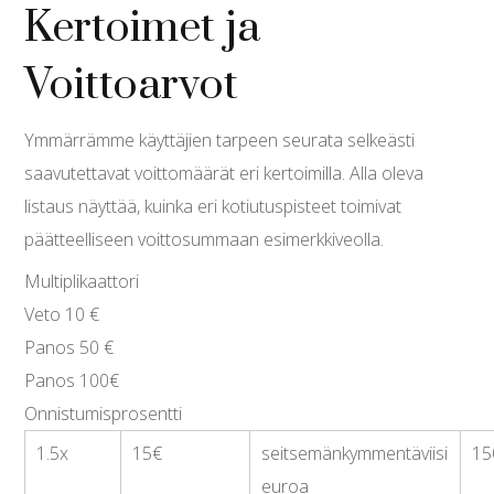
Kertoimet ja
Voittoarvot
Ymmärrämme käyttäjien tarpeen seurata selkeästi
saavutettavat voittomäärät eri kertoimilla. Alla oleva
listaus näyttää, kuinka eri kotiutuspisteet toimivat
päätteelliseen voittosummaan esimerkkiveolla.
Multiplikaattori
Veto 10 €
Panos 50 €
Panos 100€
Onnistumisprosentti
1.5x
15€
seitsemänkymmentäviisi
15
euroa