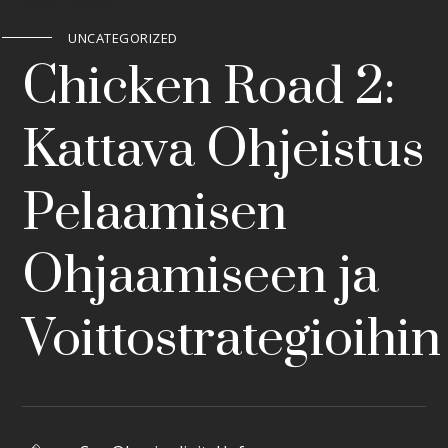
UNCATEGORIZED
Chicken Road 2:
Kattava Ohjeistus
Pelaamisen
Ohjaamiseen ja
Voittostrategioihin