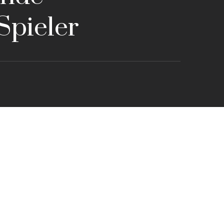
Spieler