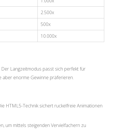
1.000x
2.500x
500x
10.000x
. Der Langzeitmodus passt sich perfekt für
ene aber enorme Gewinne präferieren.
ie HTML5-Technik sichert ruckelfreie Animationen
n, um mittels steigenden Vervielfachern zu