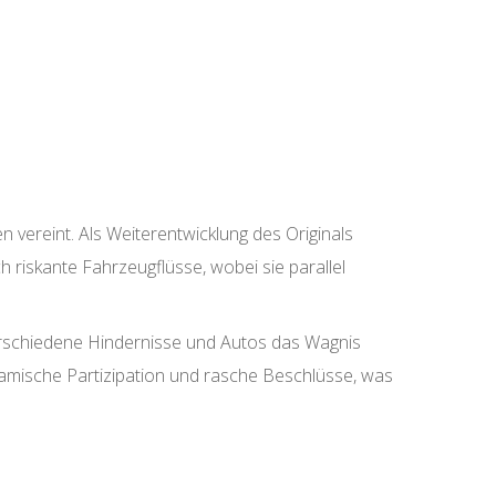
vereint. Als Weiterentwicklung des Originals
riskante Fahrzeugflüsse, wobei sie parallel
erschiedene Hindernisse und Autos das Wagnis
mische Partizipation und rasche Beschlüsse, was