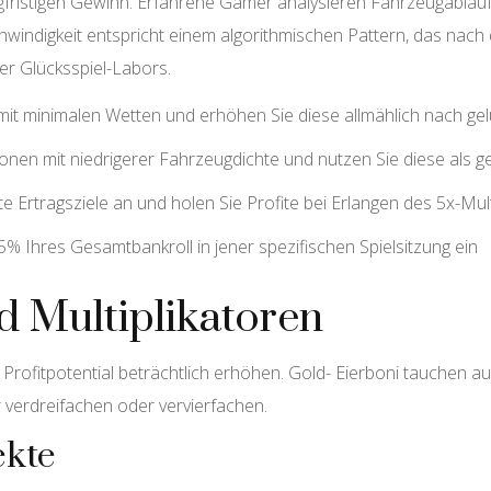
gfristigen Gewinn. Erfahrene Gamer analysieren Fahrzeugabläuf
indigkeit entspricht einem algorithmischen Pattern, das nach du
der Glücksspiel-Labors.
mit minimalen Wetten und erhöhen Sie diese allmählich nach 
 Zonen mit niedrigerer Fahrzeugdichte und nutzen Sie diese als
e Ertragsziele an und holen Sie Profite bei Erlangen des 5x-Mult
5% Ihres Gesamtbankroll in jener spezifischen Spielsitzung ein
d Multiplikatoren
Profitpotential beträchtlich erhöhen. Gold- Eierboni tauchen a
erdreifachen oder vervierfachen.
ekte