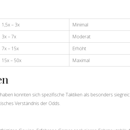
1,5x – 3x
Minimal
3x – 7x
Moderat
7x – 15x
Erhöht
15x – 50x
Maximal
en
haben konnten sich spezifische Taktiken als besonders siegrei
isches Verständnis der Odds.