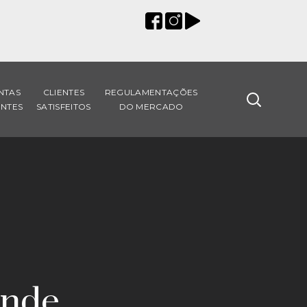
NTAS
CLIENTES
REGULAMENTAÇÕES
NTES
SATISFEITOS
DO MERCADO
ende