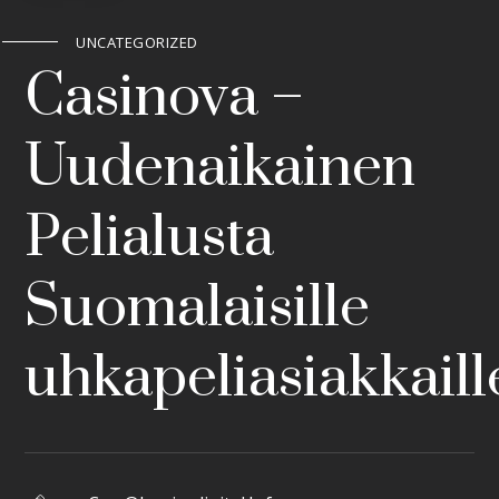
UNCATEGORIZED
Casinova –
Uudenaikainen
Pelialusta
Suomalaisille
uhkapeliasiakkaill