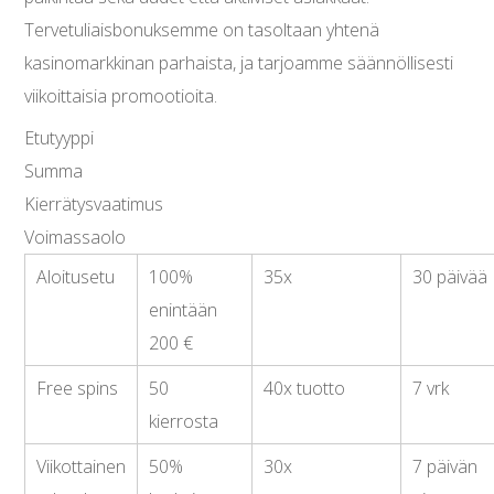
Tervetuliaisbonuksemme on tasoltaan yhtenä
kasinomarkkinan parhaista, ja tarjoamme säännöllisesti
viikoittaisia promootioita.
Etutyyppi
Summa
Kierrätysvaatimus
Voimassaolo
Aloitusetu
100%
35x
30 päivää
enintään
200 €
Free spins
50
40x tuotto
7 vrk
kierrosta
Viikottainen
50%
30x
7 päivän