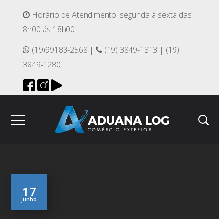
Horário de Atendimento: segunda á sexta das
8h00 ás 18h00
(19)99183-2568 |
(19) 3849-1313 | (19)
3849-1280
17
junho