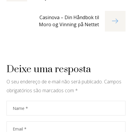
Casinova – Din Håndbok til
Moro og Vinning på Nettet
Deixe uma resposta
O seu endereço de e-mail não será publicado.
Campos
obrigatórios são marcados com
*