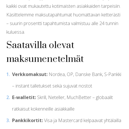
kaikki ovat mukautettu kotimaisten asiakkaiden tarpeisiin.
Käsittelemme maksutapahtumat huomattavan ketterästi
– suurin prosentti tapahtumista valmistuu alle 24 tunnin
kuluessa.
Saatavilla olevat
maksumenetelmät
Verkkomaksut:
Nordea, OP, Danske Bank, S-Pankki
– instant talletukset sekä sujuvat nostot
E-walletit:
Skrill, Neteller, MuchBetter – globaalit
ratkaisut kokenneille asiakkaille
Pankkikortit:
Visa ja Mastercard kelpaavat yhtälailla