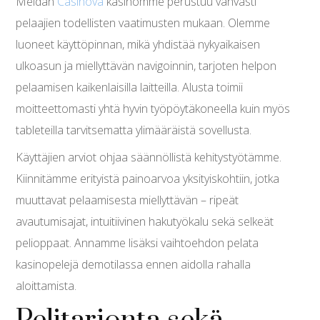
Meidän
Casinova
kasinomme perustuu vahvasti
pelaajien todellisten vaatimusten mukaan. Olemme
luoneet käyttöpinnan, mikä yhdistää nykyaikaisen
ulkoasun ja miellyttävän navigoinnin, tarjoten helpon
pelaamisen kaikenlaisilla laitteilla. Alusta toimii
moitteettomasti yhtä hyvin työpöytäkoneella kuin myös
tableteilla tarvitsematta ylimääräistä sovellusta.
Käyttäjien arviot ohjaa säännöllistä kehitystyötämme.
Kiinnitämme erityistä painoarvoa yksityiskohtiin, jotka
muuttavat pelaamisesta miellyttävän – ripeät
avautumisajat, intuitiivinen hakutyökalu sekä selkeät
pelioppaat. Annamme lisäksi vaihtoehdon pelata
kasinopelejä demotilassa ennen aidolla rahalla
aloittamista.