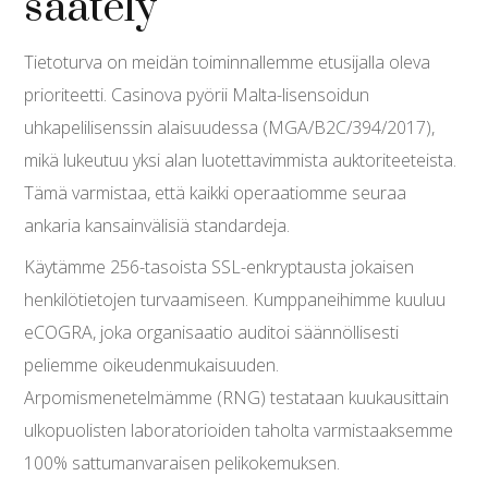
säätely
Tietoturva on meidän toiminnallemme etusijalla oleva
prioriteetti. Casinova pyörii Malta-lisensoidun
uhkapelilisenssin alaisuudessa (MGA/B2C/394/2017),
mikä lukeutuu yksi alan luotettavimmista auktoriteeteista.
Tämä varmistaa, että kaikki operaatiomme seuraa
ankaria kansainvälisiä standardeja.
Käytämme 256-tasoista SSL-enkryptausta jokaisen
henkilötietojen turvaamiseen. Kumppaneihimme kuuluu
eCOGRA, joka organisaatio auditoi säännöllisesti
peliemme oikeudenmukaisuuden.
Arpomismenetelmämme (RNG) testataan kuukausittain
ulkopuolisten laboratorioiden taholta varmistaaksemme
100% sattumanvaraisen pelikokemuksen.