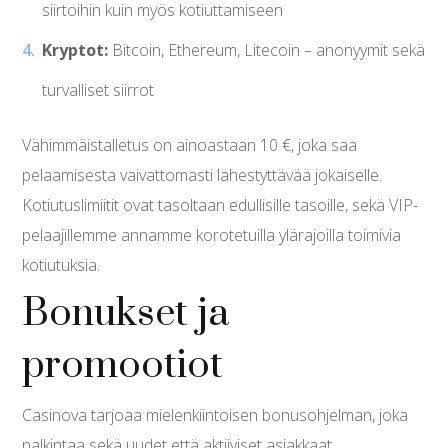
siirtoihin kuin myös kotiuttamiseen
Kryptot:
Bitcoin, Ethereum, Litecoin – anonyymit sekä
turvalliset siirrot
Vähimmäistalletus on ainoastaan 10 €, joka saa
pelaamisesta vaivattomasti lähestyttävää jokaiselle.
Kotiutuslimiitit ovat tasoltaan edullisille tasoille, sekä VIP-
pelaajillemme annamme korotetuilla ylärajoilla toimivia
kotiutuksia.
Bonukset ja
promootiot
Casinova tarjoaa mielenkiintoisen bonusohjelman, joka
palkintaa sekä uudet että aktiiviset asiakkaat.