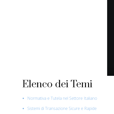
Elenco dei Temi
Normativa e Tutela nel Settore Italiano
Sistemi di Transazione Sicure e Rapide