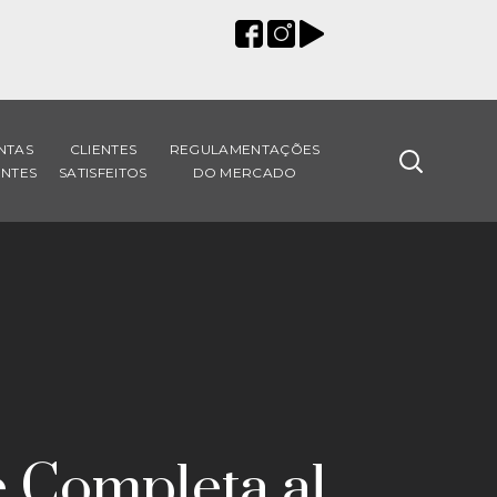
NTAS
CLIENTES
REGULAMENTAÇÕES
NTES
SATISFEITOS
DO MERCADO
e Completa al