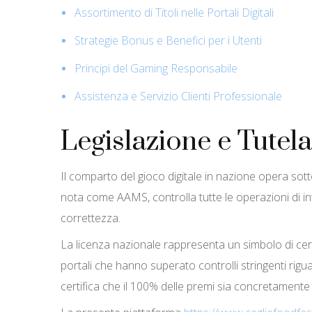
Assortimento di Titoli nelle Portali Digitali
Strategie Bonus e Benefici per i Utenti
Principi del Gaming Responsabile
Assistenza e Servizio Clienti Professionale
Legislazione e Tutel
Il comparto del gioco digitale in nazione opera so
nota come AAMS, controlla tutte le operazioni di int
correttezza.
La licenza nazionale rappresenta un simbolo di cert
portali che hanno superato controlli stringenti riguarda
certifica che il 100% delle premi sia concretamente