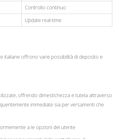
Controllo continuo
Update real-time
e italiane offrono varie possibilità di deposito e
utilizzate, offrendo dimestichezza e tutela attraverso
i, frequentemente immediate sia per versamenti che
nformemente a le opzioni del utente