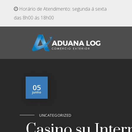
Horário de Atendimento: segunda á sexta
das 8h00 ás 18h00
05
junho
UNCATEGORIZED
Casino su Inter