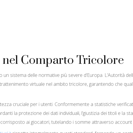
a nel Comparto Tricolore
tto un sistema delle normative più severe d’Europa. L’Autorità 
rattenimento virtuale nel ambito tricolore, garantendo che qualsia
ezza cruciale per i utenti. Conformemente a statistiche verificat
nti la protezione dei dati individuali, l’giustizia dei titoli e la s
 corrisposto ai giocatori, tutelando i somme attraverso account 