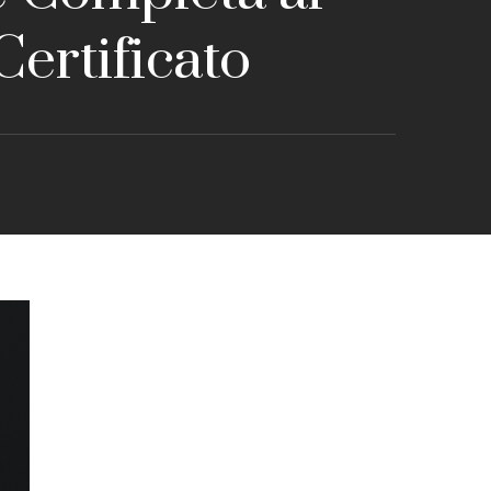
Certificato