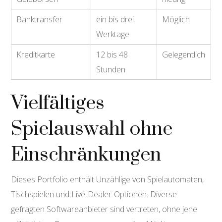
Banktransfer
ein bis drei
Möglich
Werktage
Kreditkarte
12 bis 48
Gelegentlich
Stunden
Vielfältiges
Spielauswahl ohne
Einschränkungen
Dieses Portfolio enthält Unzählige von Spielautomaten,
Tischspielen und Live-Dealer-Optionen. Diverse
gefragten Softwareanbieter sind vertreten, ohne jene