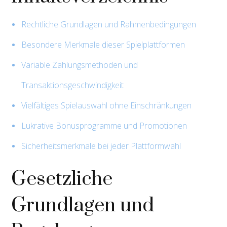
Rechtliche Grundlagen und Rahmenbedingungen
Besondere Merkmale dieser Spielplattformen
Variable Zahlungsmethoden und
Transaktionsgeschwindigkeit
Vielfältiges Spielauswahl ohne Einschränkungen
Lukrative Bonusprogramme und Promotionen
Sicherheitsmerkmale bei jeder Plattformwahl
Gesetzliche
Grundlagen und