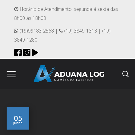
Horário de Atendimento: segunda á sexta das
8h00 ás 18h00
(19)99183-2568 |
(19) 3849-1313 | (19)
3849-1280
05
junho