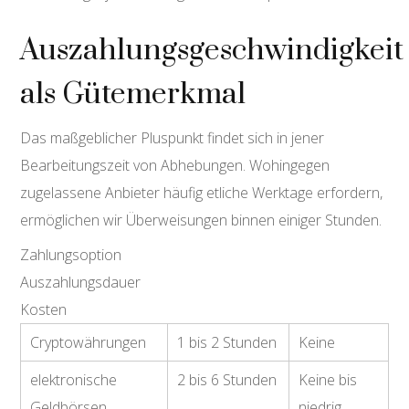
Auszahlungsgeschwindigkeit
als Gütemerkmal
Das maßgeblicher Pluspunkt findet sich in jener
Bearbeitungszeit von Abhebungen. Wohingegen
zugelassene Anbieter häufig etliche Werktage erfordern,
ermöglichen wir Überweisungen binnen einiger Stunden.
Zahlungsoption
Auszahlungsdauer
Kosten
Cryptowährungen
1 bis 2 Stunden
Keine
elektronische
2 bis 6 Stunden
Keine bis
Geldbörsen
niedrig