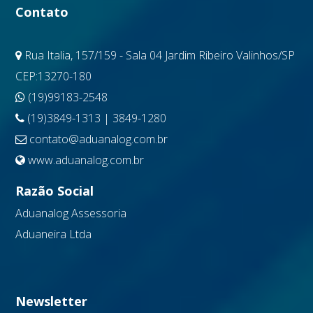
Contato
Rua Italia, 157/159 - Sala 04 Jardim Ribeiro Valinhos/SP
CEP:13270-180
(19)99183-2548
(19)3849-1313 | 3849-1280
contato@aduanalog.com.br
www.aduanalog.com.br
Razão Social
Aduanalog Assessoria
Aduaneira Ltda
Newsletter