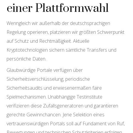
einer Plattformwahl
Wenngleich wir außerhalb der deutschsprachigen
Regelung operieren, platzieren wir größten Schwerpunkt
auf Schutz und Rechtmäßigkeit. Aktuelle
Kryptotechnologien sichern sämtliche Transfers und
persönliche Daten.
Glaubwürdige Portale verfügen über
Sicherheitsverschlüsselung, periodische
Sicherheitsaudits und erwiesenermaßen faire
Spielmechanismen. Unabhängige Testinstitute
verifizieren diese Zufallsgeneratoren und garantieren
gerechte Gewinnchancen. Jene Selektion eines
vertrauenswürdigen Portals soll auf Fundament von Ruf,
Bewertungen und technischen Schutzkriterien erfolgen.