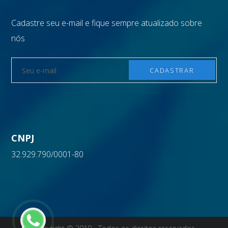
Cadastre seu e-mail e fique sempre atualizado sobre
nós
CNPJ
32.929.790/0001-80