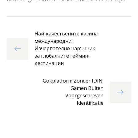
Най-качествените казина
международни:
Изчерпателно наръчник
за глобалните гейминг
дестинации
Gokplatform Zonder IDIN:
Gamen Buiten
Voorgeschreven
Identificatie