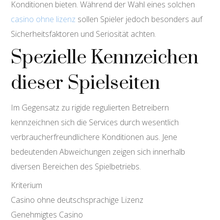
Konditionen bieten. Während der Wahl eines solchen
casino ohne lizenz
sollen Spieler jedoch besonders auf
Sicherheitsfaktoren und Seriosität achten.
Spezielle Kennzeichen
dieser Spielseiten
Im Gegensatz zu rigide regulierten Betreibern
kennzeichnen sich die Services durch wesentlich
verbraucherfreundlichere Konditionen aus. Jene
bedeutenden Abweichungen zeigen sich innerhalb
diversen Bereichen des Spielbetriebs.
Kriterium
Casino ohne deutschsprachige Lizenz
Genehmigtes Casino