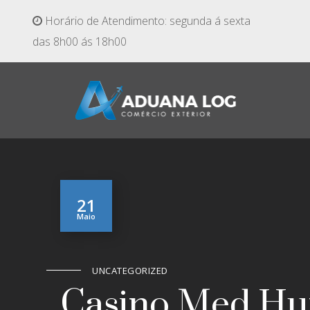
Horário de Atendimento: segunda á sexta
das 8h00 ás 18h00
21
Maio
UNCATEGORIZED
Casino Med Hurt