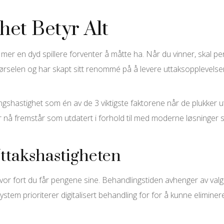
het Betyr Alt
er en dyd spillere forventer å måtte ha. Når du vinner, skal peng
rselen og har skapt sitt renommé på å levere uttaksopplevels
ngshastighet som én av de 3 viktigste faktorene når de plukker ut
r nå fremstår som utdatert i forhold til med moderne løsninger s
ttakshastigheten
or fort du får pengene sine. Behandlingstiden avhenger av valg 
stem prioriterer digitalisert behandling for for å kunne elimine