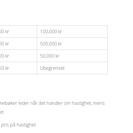
00 kr
100,000 kr
00 kr
500,000 kr
00 kr
50,000 kr
50 kr
Ubegrenset
ommebøker leder når det handler om hastighet, mens
et.
pris på hastighet