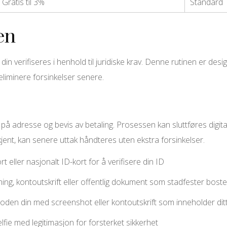
Gratis til 3%
Standard
en
din verifiseres i henhold til juridiske krav. Denne rutinen er de
 å eliminere forsinkelser senere.
is på adresse og bevis av betaling. Prosessen kan sluttføres digita
nt, kan senere uttak håndteres uten ekstra forsinkelser.
 eller nasjonalt ID-kort for å verifisere din ID
ing, kontoutskrift eller offentlig dokument som stadfester bos
en din med screenshot eller kontoutskrift som inneholder dit
fie med legitimasjon for forsterket sikkerhet