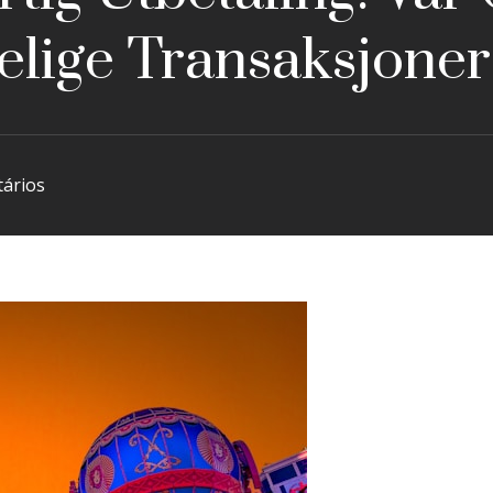
telige Transaksjoner
ários