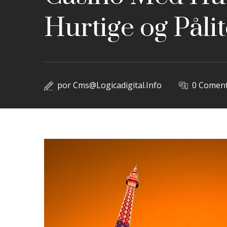
Hurtige og Påli
por
Cms@logicadigital.info
0 Coment