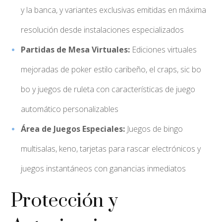
y la banca, y variantes exclusivas emitidas en máxima
resolución desde instalaciones especializados
Partidas de Mesa Virtuales:
Ediciones virtuales
mejoradas de poker estilo caribeño, el craps, sic bo
bo y juegos de ruleta con características de juego
automático personalizables
Área de Juegos Especiales:
Juegos de bingo
multisalas, keno, tarjetas para rascar electrónicos y
juegos instantáneos con ganancias inmediatos
Protección y