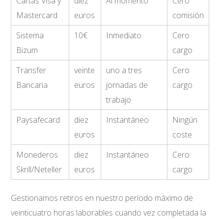
Cartas Visa y
diez
Al momento
Cero
Mastercard
euros
comisión
Sistema
10€
Inmediato
Cero
Bizum
cargo
Transfer
veinte
uno a tres
Cero
Bancaria
euros
jornadas de
cargo
trabajo
Paysafecard
diez
Instantáneo
Ningún
euros
coste
Monederos
diez
Instantáneo
Cero
Skrill/Neteller
euros
cargo
Gestionamos retiros en nuestro período máximo de
veinticuatro horas laborables cuando vez completada la