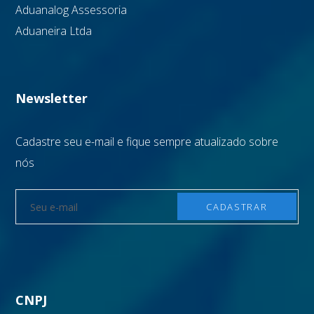
Aduanalog Assessoria
Aduaneira Ltda
Newsletter
Cadastre seu e-mail e fique sempre atualizado sobre
nós
CNPJ