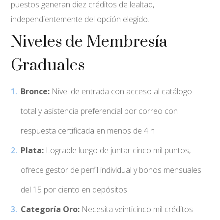
puestos generan diez créditos de lealtad,
independientemente del opción elegido.
Niveles de Membresía
Graduales
Bronce:
Nivel de entrada con acceso al catálogo
total y asistencia preferencial por correo con
respuesta certificada en menos de 4 h
Plata:
Lograble luego de juntar cinco mil puntos,
ofrece gestor de perfil individual y bonos mensuales
del 15 por ciento en depósitos
Categoría Oro:
Necesita veinticinco mil créditos