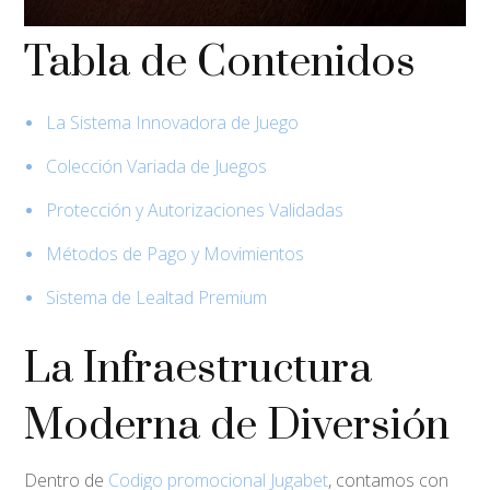
Tabla de Contenidos
La Sistema Innovadora de Juego
Colección Variada de Juegos
Protección y Autorizaciones Validadas
Métodos de Pago y Movimientos
Sistema de Lealtad Premium
La Infraestructura
Moderna de Diversión
Dentro de
Codigo promocional Jugabet
, contamos con