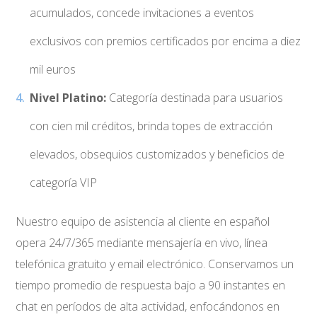
acumulados, concede invitaciones a eventos
exclusivos con premios certificados por encima a diez
mil euros
Nivel Platino:
Categoría destinada para usuarios
con cien mil créditos, brinda topes de extracción
elevados, obsequios customizados y beneficios de
categoría VIP
Nuestro equipo de asistencia al cliente en español
opera 24/7/365 mediante mensajería en vivo, línea
telefónica gratuito y email electrónico. Conservamos un
tiempo promedio de respuesta bajo a 90 instantes en
chat en períodos de alta actividad, enfocándonos en