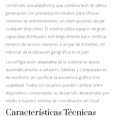
construido una plataforma que combina tech de última
generación con presentación intuitivo para ofrecer
sesiones de entretenimiento sin interrupciones desde
cualquier dispositivo. El sistema utiliza equipos de gran
capacidad distribuidos estratégicamente para certificar
tiempos de acceso menores a un par de instantes, sin
importar de la ubicación geográfica en el país.
La configuración adaptativa de la sistema se ajusta
automáticamente a celulares, tabletas y computadoras
de escritorio sin sacrificar la excelencia gráfica ni la
usabilidad. Todos los usuarios pueden cambiar entre
dispositivos conservando su desarrollo almacenado por
medio a nuestro sistema de coordinación en cloud.
Características Técnicas