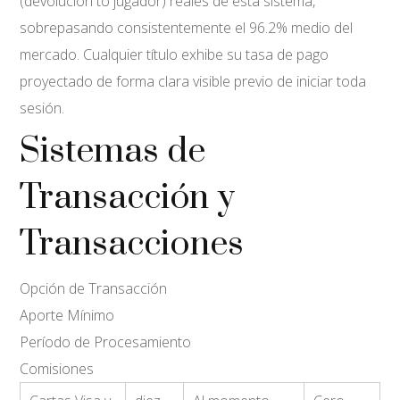
(devolución to jugador) reales de esta sistema,
sobrepasando consistentemente el 96.2% medio del
mercado. Cualquier título exhibe su tasa de pago
proyectado de forma clara visible previo de iniciar toda
sesión.
Sistemas de
Transacción y
Transacciones
Opción de Transacción
Aporte Mínimo
Período de Procesamiento
Comisiones