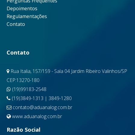
Perguntas Frequentes
Depoimentos
Regulamentações
Contato
Contato
Rua Italia, 157/159 - Sala 04 Jardim Ribeiro Valinhos/SP
CEP:13270-180
(19)99183-2548
(19)3849-1313 | 3849-1280
contato@aduanalog.com.br
www.aduanalog.com.br
Razão Social