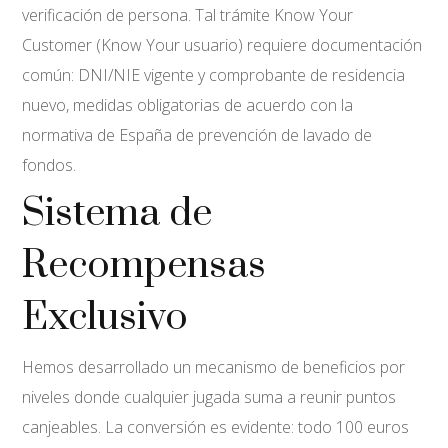
verificación de persona. Tal trámite Know Your
Customer (Know Your usuario) requiere documentación
común: DNI/NIE vigente y comprobante de residencia
nuevo, medidas obligatorias de acuerdo con la
normativa de España de prevención de lavado de
fondos.
Sistema de
Recompensas
Exclusivo
Hemos desarrollado un mecanismo de beneficios por
niveles donde cualquier jugada suma a reunir puntos
canjeables. La conversión es evidente: todo 100 euros