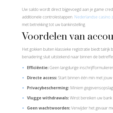
Uw saldo wordt direct bijgevoegd aan je game credi
additionele controlestappen.
Nederlandse casino z
met betrekking tot uw bankinstelling.
Voordelen van accou
Het gokken buiten klassieke registratie biedt talr
benadering sluit uitstekend naar binnen de betref
Efficiëntie:
Geen langdurige inschrijfformulie
Directe access:
Start binnen één min met jouw
Privacybescherming:
Miniem gegevensopslag b
Vlugge withdrawals:
Winst bereiken uw bank a
Geen wachtwoorden:
Verwijder het gevaar me