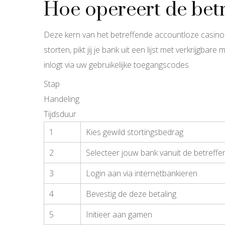
Hoe opereert de bet
Deze kern van het betreffende accountloze casino 
storten, pikt jij je bank uit een lijst met verkrijgb
inlogt via uw gebruikelijke toegangscodes.
Stap
Handeling
Tijdsduur
1
Kies gewild stortingsbedrag
2
Selecteer jouw bank vanuit de betreffend
3
Login aan via internetbankieren
4
Bevestig de deze betaling
5
Initieer aan gamen