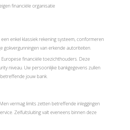
igen financiële organisatie
an een enkel klassiek rekening systeem, conformeren
ige gokvergunningen van erkende autoriteiten.
n Europese financiële toezichthouders. Deze
rity niveau. Uw persoonlijke bankgegevens zullen
ur betreffende jouw bank.
en vermag limits zetten betreffende inleggingen
rvice. Zelfuitsluiting valt eveneens binnen deze