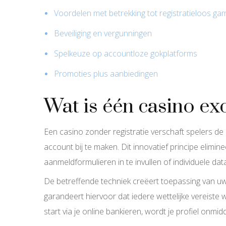
Voordelen met betrekking tot registratieloos g
Beveiliging en vergunningen
Spelkeuze op accountloze gokplatforms
Promoties plus aanbiedingen
Wat is één casino exc
Een casino zonder registratie verschaft spelers de b
account bij te maken. Dit innovatief principe elimi
aanmeldformulieren in te invullen of individuele da
De betreffende techniek creëert toepassing van uw b
garandeert hiervoor dat iedere wettelijke vereist
start via je online bankieren, wordt je profiel onmi