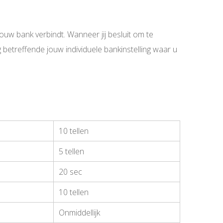
uw bank verbindt. Wanneer jij besluit om te
ing betreffende jouw individuele bankinstelling waar u
10 tellen
5 tellen
20 sec
10 tellen
Onmiddellijk