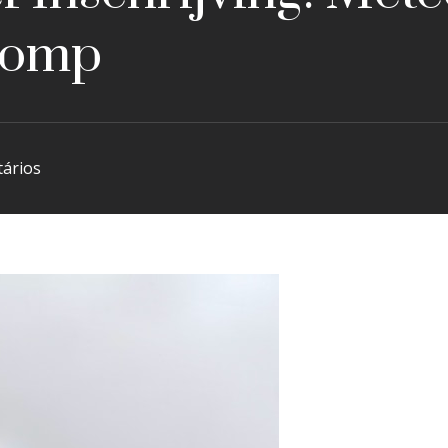
lomp
ários