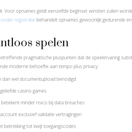
t. Voor opnames geldt eenzelfde beginsel: winsten zullen worden
onder registratie
behandelt opnames gewoonlijk gedurende enige
ntloos spelen
ijk betreffende pragmatische pluspunten dat de speelervaring su
fende moderne behoefte aan tempo plus privacy.
ren dan wel documentupload benodigd
 geliefde casino games
etekent minder risico bij data breaches
ccount exclusief validatie vertragingen
t betrekking tot kwijt toegangscodes