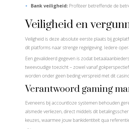
Bank veiligheid:
Profiteer betreffende de betr
Veiligheid en vergun
Veiligheid is deze absolute eerste plaats bij gokpl
dit platforms naar strenge regelgeving. Iedere oper
Een gevalideerd gegeven is zodat betaalaanbieders
tweevoudige toezicht – zowel vanaf gokperspectief
worden onder geen beding verspreid met dit casino zel
Verantwoord gaming m
Eveneens bij accountloze systemen behouden geree
alsmede verliezen, direct middels dit betalingssche
keuzes, waarmee jouw bankidentiteit qua referentie