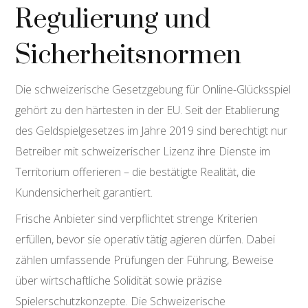
Regulierung und
Sicherheitsnormen
Die schweizerische Gesetzgebung für Online-Glücksspiel
gehört zu den härtesten in der EU. Seit der Etablierung
des Geldspielgesetzes im Jahre 2019 sind berechtigt nur
Betreiber mit schweizerischer Lizenz ihre Dienste im
Territorium offerieren – die bestätigte Realität, die
Kundensicherheit garantiert.
Frische Anbieter sind verpflichtet strenge Kriterien
erfüllen, bevor sie operativ tätig agieren dürfen. Dabei
zählen umfassende Prüfungen der Führung, Beweise
über wirtschaftliche Solidität sowie präzise
Spielerschutzkonzepte. Die Schweizerische