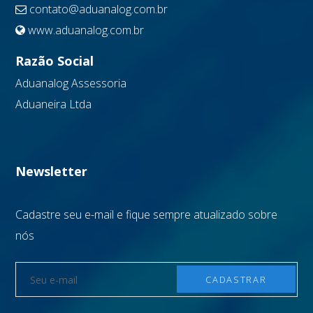
contato@aduanalog.com.br
www.aduanalog.com.br
Razão Social
Aduanalog Assessoria
Aduaneira Ltda
Newsletter
Cadastre seu e-mail e fique sempre atualizado sobre
nós