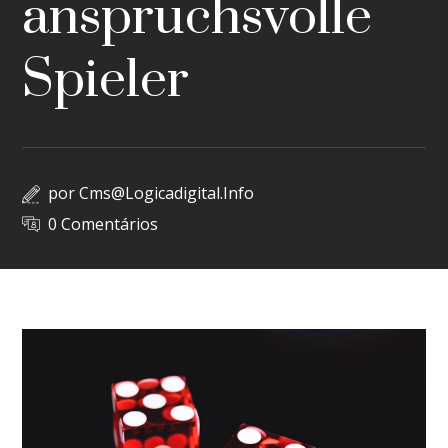
anspruchsvolle
Spieler
por
Cms@logicadigital.info
0 Comentários