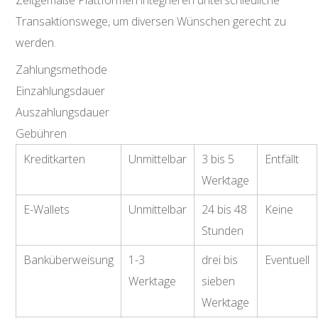
Zeitgemäße Plattformen integrieren unterschiedliche
Transaktionswege, um diversen Wünschen gerecht zu
werden.
Zahlungsmethode
Einzahlungsdauer
Auszahlungsdauer
Gebühren
Kreditkarten
Unmittelbar
3 bis 5
Entfällt
Werktage
E-Wallets
Unmittelbar
24 bis 48
Keine
Stunden
Banküberweisung
1-3
drei bis
Eventuell
Werktage
sieben
Werktage