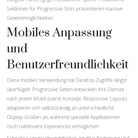
Sektionen für Progressive Slots präsentieren massive
Gewinnmöglichkeiten.
Mobiles Anpassung
und
Benutzerfreundlichkeit
Diese mobiles Verwendung hat Desktop-Zugriffe längst
überflügelt. Progressive Seiten entwickeln ihre Dienste
nach jenem Mobil-zuerst-Konzept. Responsive Layouts
adaptieren sich selbstständig an unterschiedliche
Display-Größen an, während spezielle Applikationen
noch nahtlosere Experiences ermöglichen.