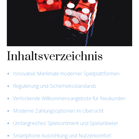
Inhaltsverzeichnis
Innovative Merkmale moderner Spielplattformen
Regulierung und Sicherheitsstandards
Verlockende Willkommensangebote für Neukunden
Moderne Zahlungsoptionen im Übersicht
Umfangreiches Spielsortiment und Spielanbieter
Smartphone Ausrichtung und Nutzerkomfort