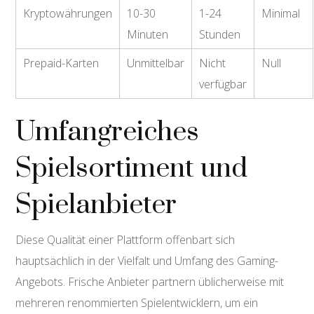
Kryptowährungen
10-30
1-24
Minimal
Minuten
Stunden
Prepaid-Karten
Unmittelbar
Nicht
Null
verfügbar
Umfangreiches
Spielsortiment und
Spielanbieter
Diese Qualität einer Plattform offenbart sich
hauptsächlich in der Vielfalt und Umfang des Gaming-
Angebots. Frische Anbieter partnern üblicherweise mit
mehreren renommierten Spielentwicklern, um ein