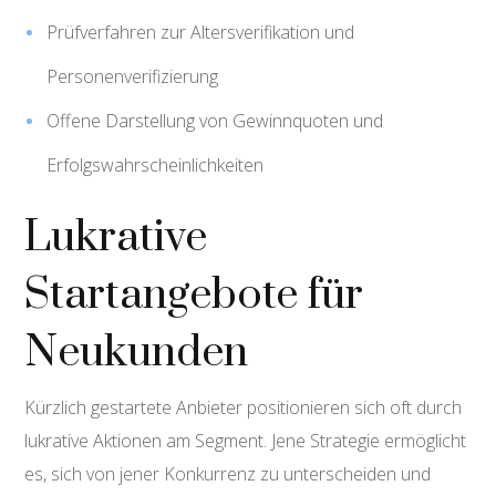
Prüfverfahren zur Altersverifikation und
Personenverifizierung
Offene Darstellung von Gewinnquoten und
Erfolgswahrscheinlichkeiten
Lukrative
Startangebote für
Neukunden
Kürzlich gestartete Anbieter positionieren sich oft durch
lukrative Aktionen am Segment. Jene Strategie ermöglicht
es, sich von jener Konkurrenz zu unterscheiden und