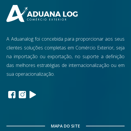
A Aduanalog foi concebida para proporcionar aos seus
clientes soluções completas em Comércio Exterior, seja
na importação ou exportação, no suporte a definição
das melhores estratégias de internacionalização ou em
sua operacionalização.
MAPA DO SITE