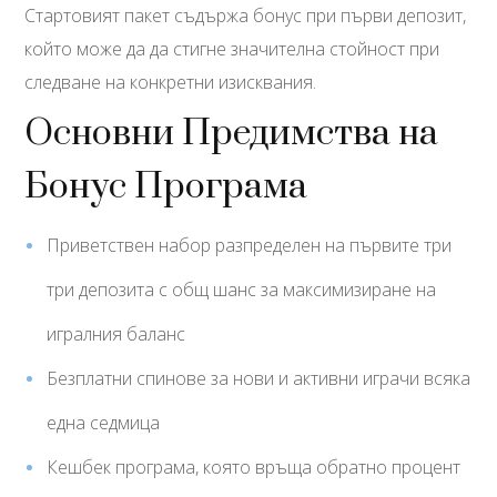
Стартовият пакет съдържа бонус при първи депозит,
който може да да стигне значителна стойност при
следване на конкретни изисквания.
Основни Предимства на
Бонус Програма
Приветствен набор разпределен на първите три
три депозита с общ шанс за максимизиране на
игралния баланс
Безплатни спинове за нови и активни играчи всяка
една седмица
Кешбек програма, която връща обратно процент