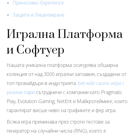
Преносимо Experience
Защита и Лицензиране
Игрална Платформа
и Софтуер
Нашата уникална платформа осигурява обширна
колекция от над 3000 игрални заглавия, създадени от
топ провайдъри в индустрията.
bet wild casino игри с
реални пари
сътрудничи с компании като Pragmatic
Play, Evolution Gaming, NetEnt и Майкрогейминг, които
гарантират висше ниво на графиките и фер игра.
Всяка игра преминава през строги тестове за
генератор на случайни числа (RNG), което е