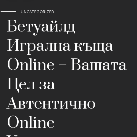
UNCATEGORIZED
Бетуайлд
Игрална къща
Online – Вашата
Цел за
Автентично
Online