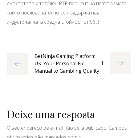
джакпотове и тотален RTP процент на платформата,
който последователно се поддържа над
индустриалната средна стойност от 96%.
BetNinja Gaming Platform
1
UK: Your Personal Full
Manual to Gambling Quality
Deixe uma resposta
O seu endereço de e-mail não será publicado.
Campos
obrigatórios são marcados com
*