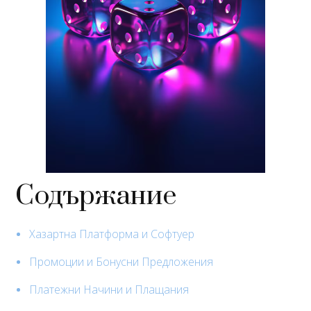
Содържание
Хазартна Платформа и Софтуер
Промоции и Бонусни Предложения
Платежни Начини и Плащания