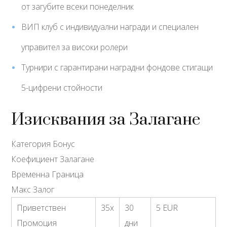
от загубите всеки понеделник
ВИП клуб с индивидуални награди и специален
управител за високи ролери
Турнири с гарантирани наградни фондове стигащи
5-цифрени стойности
Изисквания за Залагане
Категория Бонус
Коефициент Залагане
Временна Граница
Макс Залог
Приветствен
35x
30
5 EUR
Промоция
дни