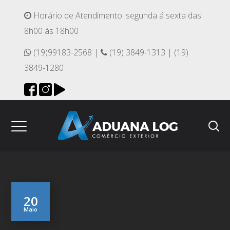
Horário de Atendimento: segunda á sexta das
8h00 ás 18h00
(19)99183-2568 |
(19) 3849-1313 | (19)
3849-1280
20
Maio