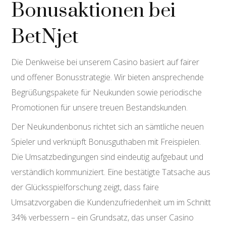
Bonusaktionen bei
BetNjet
Die Denkweise bei unserem Casino basiert auf fairer
und offener Bonusstrategie. Wir bieten ansprechende
Begrüßungspakete für Neukunden sowie periodische
Promotionen für unsere treuen Bestandskunden.
Der Neukundenbonus richtet sich an sämtliche neuen
Spieler und verknüpft Bonusguthaben mit Freispielen.
Die Umsatzbedingungen sind eindeutig aufgebaut und
verständlich kommuniziert. Eine bestätigte Tatsache aus
der Glücksspielforschung zeigt, dass faire
Umsatzvorgaben die Kundenzufriedenheit um im Schnitt
34% verbessern – ein Grundsatz, das unser Casino