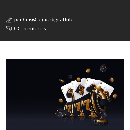
por
Cms@logicadigital.info
0 Comentários