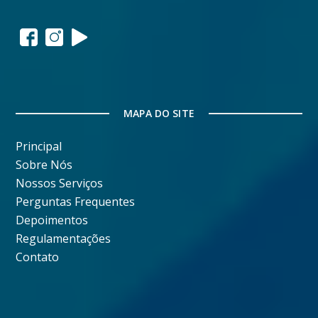
MAPA DO SITE
Principal
Sobre Nós
Nossos Serviços
Perguntas Frequentes
Depoimentos
Regulamentações
Contato