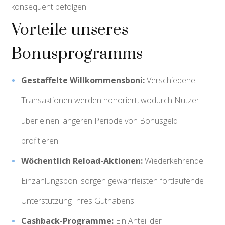
konsequent befolgen.
Vorteile unseres
Bonusprogramms
Gestaffelte Willkommensboni:
Verschiedene
Transaktionen werden honoriert, wodurch Nutzer
über einen längeren Periode von Bonusgeld
profitieren
Wöchentlich Reload-Aktionen:
Wiederkehrende
Einzahlungsboni sorgen gewährleisten fortlaufende
Unterstützung Ihres Guthabens
Cashback-Programme:
Ein Anteil der