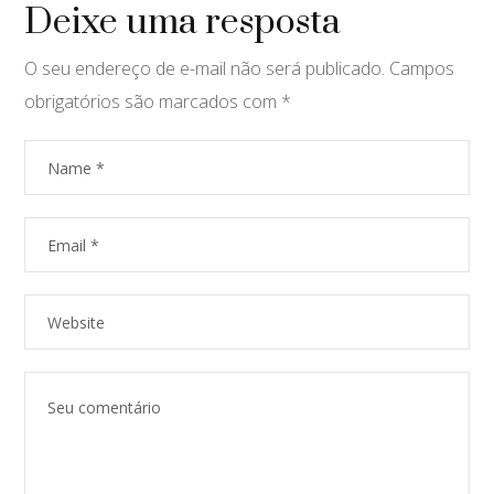
Deixe uma resposta
O seu endereço de e-mail não será publicado.
Campos
obrigatórios são marcados com
*