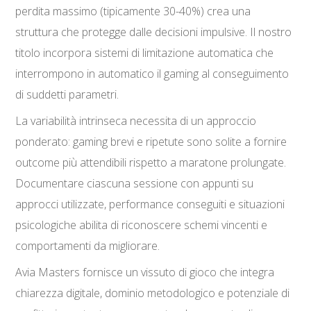
perdita massimo (tipicamente 30-40%) crea una
struttura che protegge dalle decisioni impulsive. Il nostro
titolo incorpora sistemi di limitazione automatica che
interrompono in automatico il gaming al conseguimento
di suddetti parametri.
La variabilità intrinseca necessita di un approccio
ponderato: gaming brevi e ripetute sono solite a fornire
outcome più attendibili rispetto a maratone prolungate.
Documentare ciascuna sessione con appunti su
approcci utilizzate, performance conseguiti e situazioni
psicologiche abilita di riconoscere schemi vincenti e
comportamenti da migliorare.
Avia Masters fornisce un vissuto di gioco che integra
chiarezza digitale, dominio metodologico e potenziale di