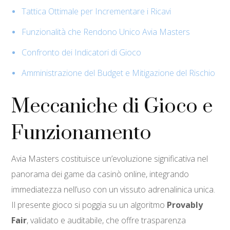
Tattica Ottimale per Incrementare i Ricavi
Funzionalità che Rendono Unico Avia Masters
Confronto dei Indicatori di Gioco
Amministrazione del Budget e Mitigazione del Rischio
Meccaniche di Gioco e
Funzionamento
Avia Masters costituisce un’evoluzione significativa nel
panorama dei game da casinò online, integrando
immediatezza nell’uso con un vissuto adrenalinica unica.
Il presente gioco si poggia su un algoritmo
Provably
Fair
, validato e auditabile, che offre trasparenza