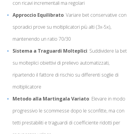
con ricavi incrementali ma regolari
Approccio Equilibrato
: Variare bet conservative con
sporadici prove su moltiplicatori più alti (3x-5x),
mantenendo un ratio 70/30
Sistema a Traguardi Molteplici
: Suddividere la bet
su molteplici obiettivi di prelievo automatizzati,
ripartendo il fattore di rischio su differenti soglie di
moltiplicatore
Metodo alla Martingala Variato
: Elevare in modo
progressivo le scommesse dopo le sconfitte, ma con
tetti prestabiliti e traguardi di coefficiente ridotti per