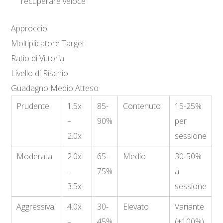
recuperare veloce
Approccio
Moltiplicatore Target
Ratio di Vittoria
Livello di Rischio
Guadagno Medio Atteso
Prudente
1.5x
85-
Contenuto
15-25%
–
90%
per
2.0x
sessione
Moderata
2.0x
65-
Medio
30-50%
–
75%
a
3.5x
sessione
Aggressiva
4.0x
30-
Elevato
Variante
–
45%
(±100%)