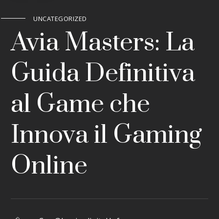
UNCATEGORIZED
Avia Masters: La
Guida Definitiva
al Game che
Innova il Gaming
Online