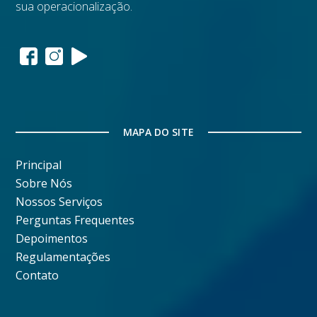
sua operacionalização.
MAPA DO SITE
Principal
Sobre Nós
Nossos Serviços
Perguntas Frequentes
Depoimentos
Regulamentações
Contato