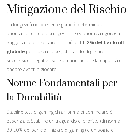
Mitigazione del Rischio
La longevità nel presente game è determinata
prioritariamente da una gestione economica rigorosa.
Suggeriamo di riservare non più del
1-2% del bankroll
globale
per ciascuna bet, abilitando di gestire
successioni negative senza mai intaccare la capacità di
andare avanti a giocare.
Norme Fondamentali per
la Durabilità
Stabilire tetti di gaming chiari prima di cominciare è
essenziale. Stabilire un traguardo di profitto (di norma
30-50% del bankroll iniziale di gaming) e un soglia di