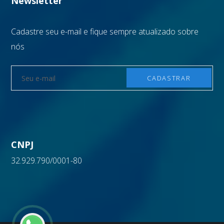
Newsletter
Cadastre seu e-mail e fique sempre atualizado sobre
nós
CNPJ
32.929.790/0001-80