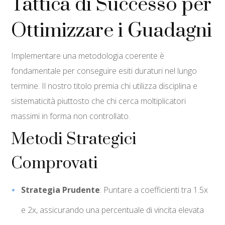
Tattica di Successo per
Ottimizzare i Guadagni
Implementare una metodologia coerente è
fondamentale per conseguire esiti duraturi nel lungo
termine. Il nostro titolo premia chi utilizza disciplina e
sistematicità piuttosto che chi cerca moltiplicatori
massimi in forma non controllato.
Metodi Strategici
Comprovati
Strategia Prudente
: Puntare a coefficienti tra 1.5x
e 2x, assicurando una percentuale di vincita elevata