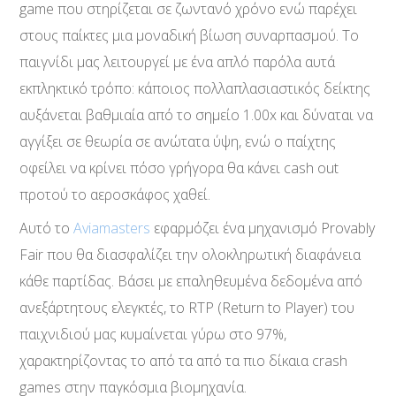
game που στηρίζεται σε ζωντανό χρόνο ενώ παρέχει
στους παίκτες μια μοναδική βίωση συναρπασμού. Το
παιγνίδι μας λειτουργεί με ένα απλό παρόλα αυτά
εκπληκτικό τρόπο: κάποιος πολλαπλασιαστικός δείκτης
αυξάνεται βαθμιαία από το σημείο 1.00x και δύναται να
αγγίξει σε θεωρία σε ανώτατα ύψη, ενώ ο παίχτης
οφείλει να κρίνει πόσο γρήγορα θα κάνει cash out
προτού το αεροσκάφος χαθεί.
Αυτό το
Aviamasters
εφαρμόζει ένα μηχανισμό Provably
Fair που θα διασφαλίζει την ολοκληρωτική διαφάνεια
κάθε παρτίδας. Βάσει με επαληθευμένα δεδομένα από
ανεξάρτητους ελεγκτές, το RTP (Return to Player) του
παιχνιδιού μας κυμαίνεται γύρω στο 97%,
χαρακτηρίζοντας το από τα από τα πιο δίκαια crash
games στην παγκόσμια βιομηχανία.