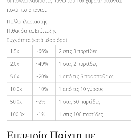
οι πολλαπλασιαστές πάνω του 10x χαρακτηρίζονται
πολύ πιο σπάνιοι.
Πολλαπλασιαστής
Πιθανότητα Επίτευξης
Συχνότητα (κατά μέσο όρο)
1.5x
~66%
2 στις 3 παρτίδες
2.0x
~49%
1 στις 2 παρτίδες
5.0x
~20%
1 από τις 5 προσπάθειες
10.0x
~10%
1 από τις 10 γύρους
50.0x
~2%
1 στις 50 παρτίδες
100.0x
~1%
1 στις 100 παρτίδες
Εμπειρία Παίχτη με