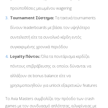
προϋποθέσεις μειωμένου wagering
Tournament Σύστημα:
Τα τακτικά tournaments
δίνουν leaderboards με βάσει τον υψηλότερο
συντελεστή είτε τα συνολικό κέρδη εντός
συγκεκριμένης χρονικά περιόδου
Loyalty Πόντοι:
Όλα τα ποντάρισμα κερδίζει
πόντους επιβράβευσης οι οποίοι δύνανται να
αλλάξουν σε bonus balance είτε να
χρησιμοποιηθούν για unlock εξαιρετικών features
Το Avia Masters συμβολίζει την πρόοδο των crash
games με τον συνδυασμό απλότητας, ειλικρίνειας με