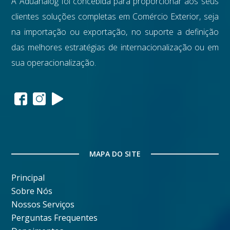
A Aduanalog foi concebida para proporcionar aos seus
clientes soluções completas em Comércio Exterior, seja
na importação ou exportação, no suporte a definição
das melhores estratégias de internacionalização ou em
sua operacionalização.
MAPA DO SITE
Principal
Sobre Nós
Nossos Serviços
Perguntas Frequentes