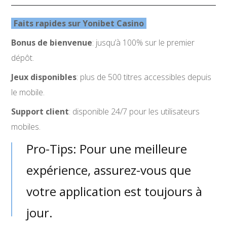
Faits rapides sur Yonibet Casino
Bonus de bienvenue
: jusqu’à 100% sur le premier
dépôt.
Jeux disponibles
: plus de 500 titres accessibles depuis
le mobile.
Support client
: disponible 24/7 pour les utilisateurs
mobiles.
Pro-Tips: Pour une meilleure
expérience, assurez-vous que
votre application est toujours à
jour.