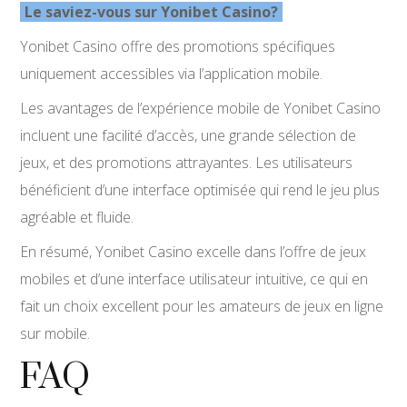
Le saviez-vous sur Yonibet Casino?
Yonibet Casino offre des promotions spécifiques
uniquement accessibles via l’application mobile.
Les avantages de l’expérience mobile de Yonibet Casino
incluent une facilité d’accès, une grande sélection de
jeux, et des promotions attrayantes. Les utilisateurs
bénéficient d’une interface optimisée qui rend le jeu plus
agréable et fluide.
En résumé, Yonibet Casino excelle dans l’offre de jeux
mobiles et d’une interface utilisateur intuitive, ce qui en
fait un choix excellent pour les amateurs de jeux en ligne
sur mobile.
FAQ