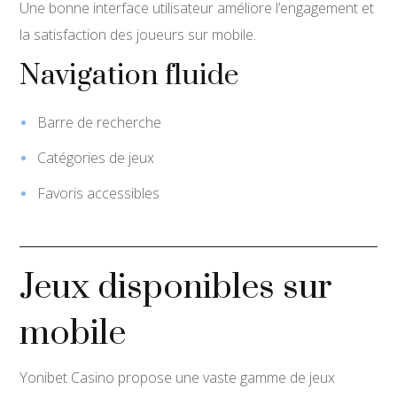
Une bonne interface utilisateur améliore l’engagement et
la satisfaction des joueurs sur mobile.
Navigation fluide
Barre de recherche
Catégories de jeux
Favoris accessibles
Jeux disponibles sur
mobile
Yonibet Casino propose une vaste gamme de jeux