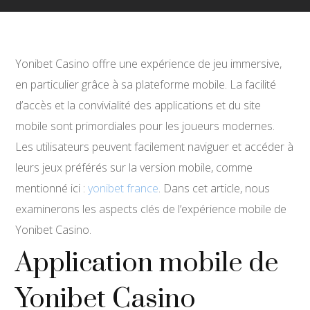
Yonibet Casino offre une expérience de jeu immersive,
en particulier grâce à sa plateforme mobile. La facilité
d’accès et la convivialité des applications et du site
mobile sont primordiales pour les joueurs modernes.
Les utilisateurs peuvent facilement naviguer et accéder à
leurs jeux préférés sur la version mobile, comme
mentionné ici :
yonibet france
. Dans cet article, nous
examinerons les aspects clés de l’expérience mobile de
Yonibet Casino.
Application mobile de
Yonibet Casino