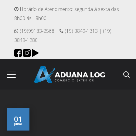
Horário de Atendimento: segunda á sexta das
8h00 ás 18h00
(19)99183-2568 |
(19) 3849-1313 | (19)
3849-1280
01
julho