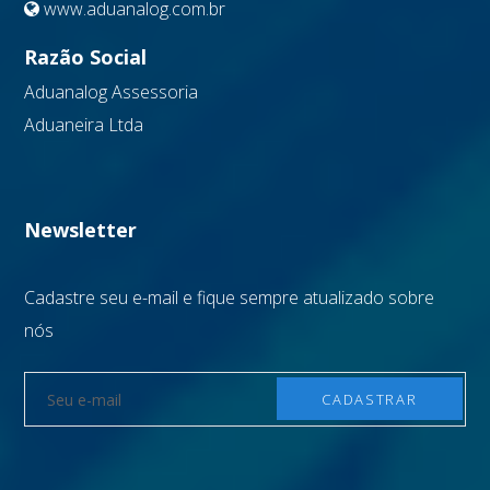
www.aduanalog.com.br
Razão Social
Aduanalog Assessoria
Aduaneira Ltda
Newsletter
Cadastre seu e-mail e fique sempre atualizado sobre
nós