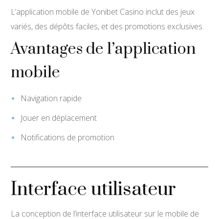
L’application mobile de Yonibet Casino inclut des jeux
variés, des dépôts faciles, et des promotions exclusives.
Avantages de l’application
mobile
Navigation rapide
Jouer en déplacement
Notifications de promotion
Interface utilisateur
La conception de l’interface utilisateur sur le mobile de