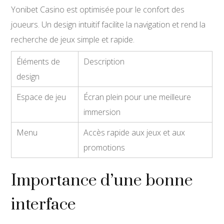
Yonibet Casino est optimisée pour le confort des
joueurs. Un design intuitif facilite la navigation et rend la
recherche de jeux simple et rapide.
Éléments de
Description
design
Espace de jeu
Écran plein pour une meilleure
immersion
Menu
Accès rapide aux jeux et aux
promotions
Importance d’une bonne
interface