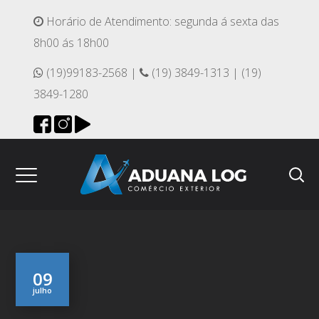
Horário de Atendimento: segunda á sexta das
8h00 ás 18h00
(19)99183-2568 |
(19) 3849-1313 | (19)
3849-1280
09
julho