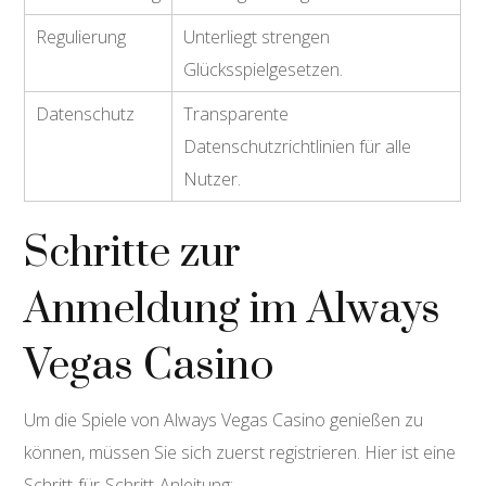
Regulierung
Unterliegt strengen
Glücksspielgesetzen.
Datenschutz
Transparente
Datenschutzrichtlinien für alle
Nutzer.
Schritte zur
Anmeldung im Always
Vegas Casino
Um die Spiele von Always Vegas Casino genießen zu
können, müssen Sie sich zuerst registrieren. Hier ist eine
Schritt-für-Schritt-Anleitung: