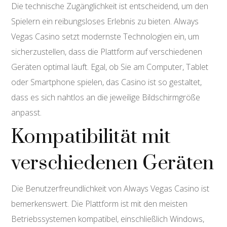
Die technische Zugänglichkeit ist entscheidend, um den
Spielern ein reibungsloses Erlebnis zu bieten. Always
Vegas Casino setzt modernste Technologien ein, um
sicherzustellen, dass die Plattform auf verschiedenen
Geräten optimal läuft. Egal, ob Sie am Computer, Tablet
oder Smartphone spielen, das Casino ist so gestaltet,
dass es sich nahtlos an die jeweilige Bildschirmgröße
anpasst.
Kompatibilität mit
verschiedenen Geräten
Die Benutzerfreundlichkeit von Always Vegas Casino ist
bemerkenswert. Die Plattform ist mit den meisten
Betriebssystemen kompatibel, einschließlich Windows,