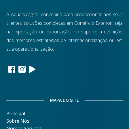
A Aduanalog foi concebida para proporcionar aos seus
clientes soluções completas em Comércio Exterior, seja
na importação ou exportação, no suporte a definição
das melhores estratégias de internacionalização ou em
sua operacionalização.
MAPA DO SITE
Principal
Sobre Nós
Nossos Serviços