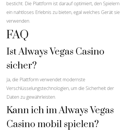
besticht. Die Plattform ist darauf optimiert, den Spielern
ein nahtloses Erlebnis zu bieten, egal welches Gerät sie
verwenden.
FAQ
Ist Always Vegas Casino
sicher?
Ja, die Plattform verwendet modernste
Verschlüsselungstechnologien, um die Sicherheit der
Daten zu gewährleisten.
Kann ich im Always Vegas
Casino mobil spielen?