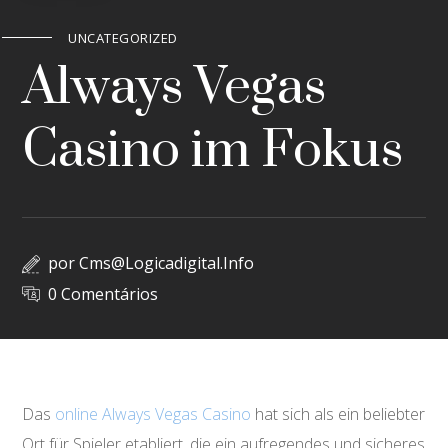
UNCATEGORIZED
Always Vegas
Casino im Fokus
por
Cms@logicadigital.info
0 Comentários
Das
online Always Vegas Casino
hat sich als ein beliebter
Ort für Spieler etabliert, die ein aufregendes und sicheres