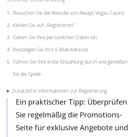
Besuchen Sie die Website von Always Vegas Casino.
Klicken Sie auf „Registrieren“.
Geben Sie Ihre persönlichen Daten ein.
Bestätigen Sie Ihre E-Mail-Adresse.
Führen Sie Ihre erste Einzahlung durch und genießen
Sie die Spiele.
Zusätzliche Informationen zur Registrierung
Ein praktischer Tipp: Überprüfen
Sie regelmäßig die Promotions-
Seite für exklusive Angebote und