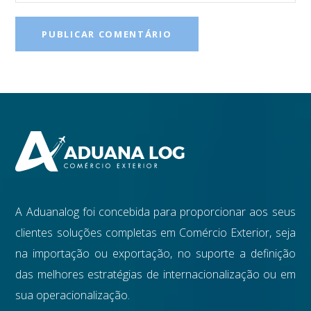
A Aduanalog foi concebida para proporcionar aos seus
clientes soluções completas em Comércio Exterior, seja
na importação ou exportação, no suporte a definição
das melhores estratégias de internacionalização ou em
sua operacionalização.