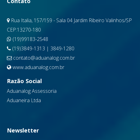
Contato
Rua Italia, 157/159 - Sala 04 Jardim Ribeiro Valinhos/SP
CEP:13270-180
(19)99183-2548
(19)3849-1313 | 3849-1280
contato@aduanalog.com.br
www.aduanalog.com.br
Razão Social
Aduanalog Assessoria
Aduaneira Ltda
Newsletter