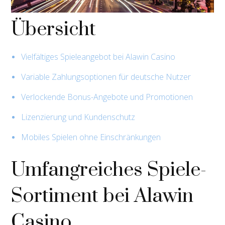
Übersicht
Vielfältiges Spieleangebot bei Alawin Casino
Variable Zahlungsoptionen für deutsche Nutzer
Verlockende Bonus-Angebote und Promotionen
Lizenzierung und Kundenschutz
Mobiles Spielen ohne Einschränkungen
Umfangreiches Spiele-
Sortiment bei Alawin
Casino