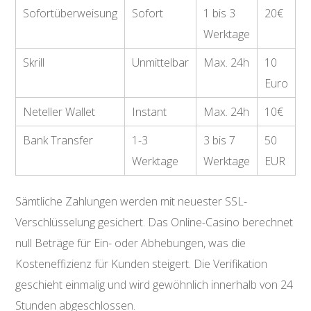
Sofortüberweisung
Sofort
1 bis 3
20€
Werktage
Skrill
Unmittelbar
Max. 24h
10
Euro
Neteller Wallet
Instant
Max. 24h
10€
Bank Transfer
1-3
3 bis 7
50
Werktage
Werktage
EUR
Sämtliche Zahlungen werden mit neuester SSL-
Verschlüsselung gesichert. Das Online-Casino berechnet
null Beträge für Ein- oder Abhebungen, was die
Kosteneffizienz für Kunden steigert. Die Verifikation
geschieht einmalig und wird gewöhnlich innerhalb von 24
Stunden abgeschlossen.