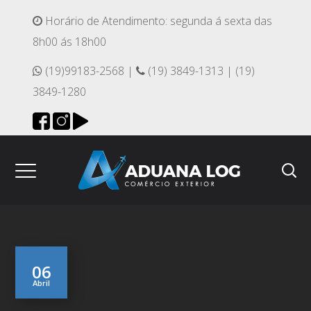
Horário de Atendimento: segunda á sexta das
8h00 ás 18h00
(19)99183-2568 |
(19) 3849-1313 | (19)
3849-1280
06
Abril