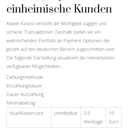
einheimische Kunden
Alawin Kasino versteht die Wichtigkeit zügiger und
sicherer Transaktionen. Deshalb stellen wir ein
weitreichendes Portfolio an Payment-Optionen, die
gezielt auf den deutschen Bereich zugeschnitten sind.
Die folgende Darstellung visualisiert die relevantesten
verfügbaren Möglichkeiten:
Zahlungsmethode
Einzahlungsdauer
Dauer Auszahlung
Minimalbetrag
Visa/Mastercard
Unmittelbar
3-5
10
Werktage
Euro