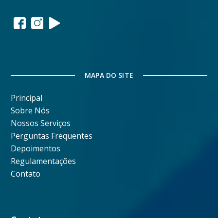
MAPA DO SITE
Principal
Sobre Nós
Nossos Serviços
Perguntas Frequentes
Depoimentos
Regulamentações
Contato