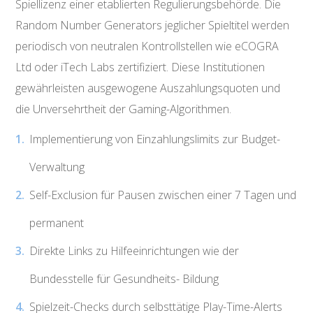
Spiellizenz einer etablierten Regulierungsbehörde. Die
Random Number Generators jeglicher Spieltitel werden
periodisch von neutralen Kontrollstellen wie eCOGRA
Ltd oder iTech Labs zertifiziert. Diese Institutionen
gewährleisten ausgewogene Auszahlungsquoten und
die Unversehrtheit der Gaming-Algorithmen.
Implementierung von Einzahlungslimits zur Budget-
Verwaltung
Self-Exclusion für Pausen zwischen einer 7 Tagen und
permanent
Direkte Links zu Hilfeeinrichtungen wie der
Bundesstelle für Gesundheits- Bildung
Spielzeit-Checks durch selbsttätige Play-Time-Alerts