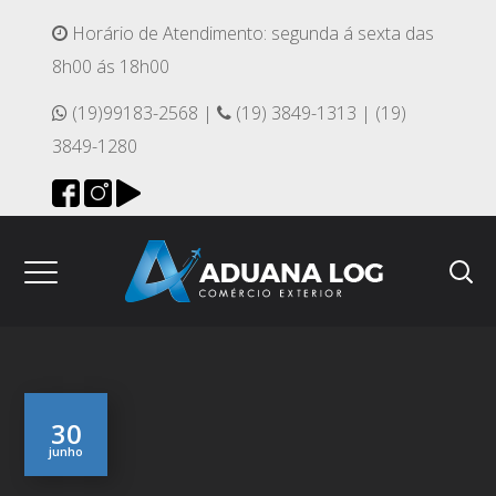
Horário de Atendimento: segunda á sexta das
8h00 ás 18h00
(19)99183-2568 |
(19) 3849-1313 | (19)
3849-1280
30
junho