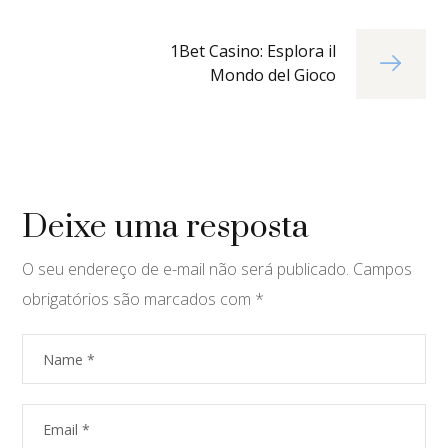
1Bet Casino: Esplora il
Mondo del Gioco
Deixe uma resposta
O seu endereço de e-mail não será publicado.
Campos
obrigatórios são marcados com
*