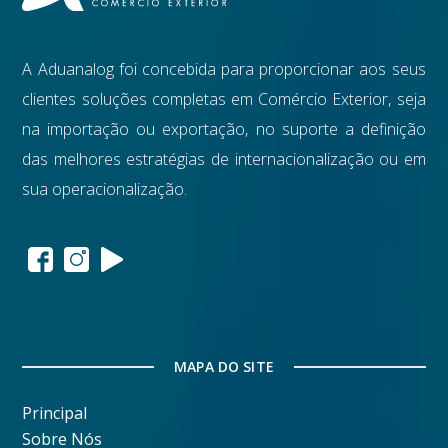
A Aduanalog foi concebida para proporcionar aos seus
clientes soluções completas em Comércio Exterior, seja
na importação ou exportação, no suporte a definição
das melhores estratégias de internacionalização ou em
sua operacionalização.
MAPA DO SITE
Principal
Sobre Nós