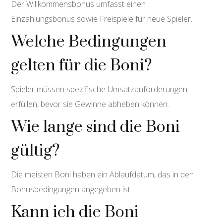
Der Willkommensbonus umfasst einen
Einzahlungsbonus sowie Freispiele für neue Spieler.
Welche Bedingungen
gelten für die Boni?
Spieler müssen spezifische Umsatzanforderungen
erfüllen, bevor sie Gewinne abheben können.
Wie lange sind die Boni
gültig?
Die meisten Boni haben ein Ablaufdatum, das in den
Bonusbedingungen angegeben ist.
Kann ich die Boni