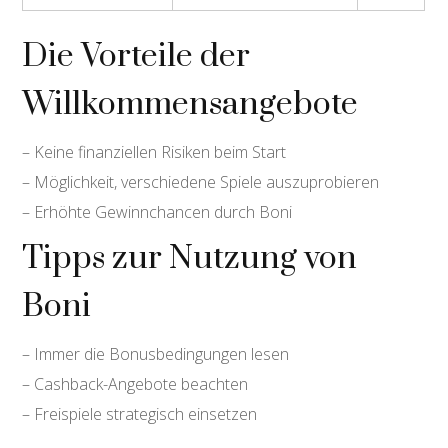
Die Vorteile der
Willkommensangebote
– Keine finanziellen Risiken beim Start
– Möglichkeit, verschiedene Spiele auszuprobieren
– Erhöhte Gewinnchancen durch Boni
Tipps zur Nutzung von
Boni
– Immer die Bonusbedingungen lesen
– Cashback-Angebote beachten
– Freispiele strategisch einsetzen