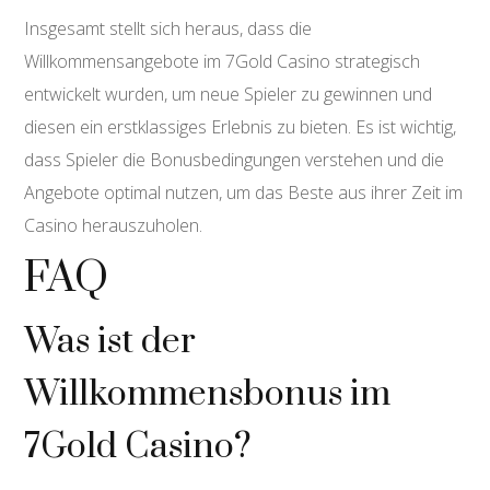
Insgesamt stellt sich heraus, dass die
Willkommensangebote im 7Gold Casino strategisch
entwickelt wurden, um neue Spieler zu gewinnen und
diesen ein erstklassiges Erlebnis zu bieten. Es ist wichtig,
dass Spieler die Bonusbedingungen verstehen und die
Angebote optimal nutzen, um das Beste aus ihrer Zeit im
Casino herauszuholen.
FAQ
Was ist der
Willkommensbonus im
7Gold Casino?