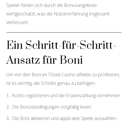
Spieler fühlen sich durch die Bonusangebote
wertgeschätzt, was die Nutzererfahrung insgesamt
verbessert.
Ein Schritt-für-Schritt-
Ansatz für Boni
Um von den Boni im 7Gold Casino effektiv zu profitieren,
ist es wichtig, die Schritte genau zu befolgen.
Konto registrieren und die Ersteinzahlung vornehmen.
Die Bonusbedingungen sorgfältig lesen.
Die Boni aktivieren und applicable Spiele auswählen.