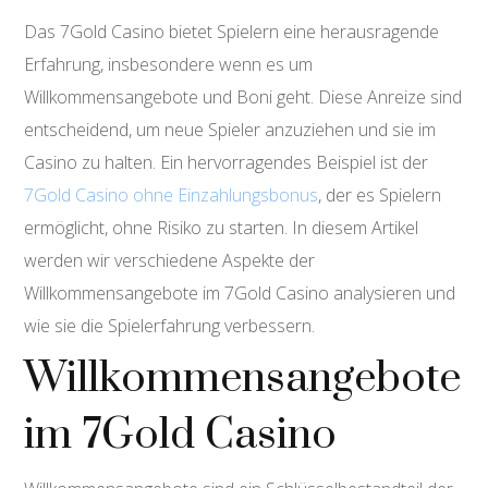
Das 7Gold Casino bietet Spielern eine herausragende
Erfahrung, insbesondere wenn es um
Willkommensangebote und Boni geht. Diese Anreize sind
entscheidend, um neue Spieler anzuziehen und sie im
Casino zu halten. Ein hervorragendes Beispiel ist der
7Gold Casino ohne Einzahlungsbonus
, der es Spielern
ermöglicht, ohne Risiko zu starten. In diesem Artikel
werden wir verschiedene Aspekte der
Willkommensangebote im 7Gold Casino analysieren und
wie sie die Spielerfahrung verbessern.
Willkommensangebote
im 7Gold Casino