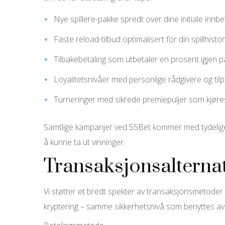
Nye spillere-pakke spredt over dine initiale inn
Faste reload-tilbud optimalisert for din spillhistor
Tilbakebetaling som utbetaler en prosent igjen på
Loyalitetsnivåer med personlige rådgivere og ti
Turneringer med sikrede premiepuljer som kjøre
Samtlige kampanjer ved 55Bet kommer med tydelige vi
å kunne ta ut vinninger.
Transaksjonsalternati
Vi støtter et bredt spekter av transaksjonsmetoder 
kryptering – samme sikkerhetsnivå som benyttes av 