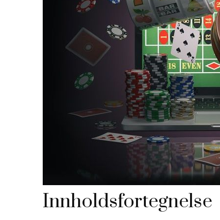
Innholdsfortegnelse