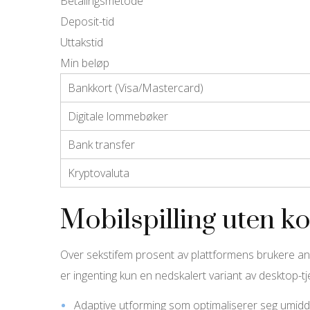
Betalingsmetode
Deposit-tid
Uttakstid
Min beløp
Bankkort (Visa/Mastercard)
Digitale lommebøker
Bank transfer
Kryptovaluta
Mobilspilling uten 
Over sekstifem prosent av plattformens brukere anv
er ingenting kun en nedskalert variant av desktop-
Adaptive utforming som optimaliserer seg umiddel