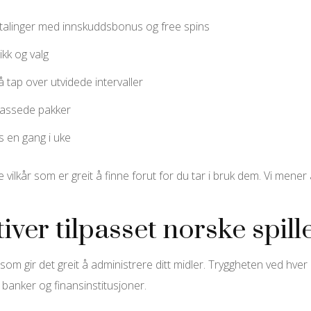
betalinger med innskuddsbonus og free spins
ikk og valg
 tap over utvidede intervaller
lpassede pakker
s en gang i uke
lkår som er greit å finne forut for du tar i bruk dem. Vi mener 
ver tilpasset norske spill
som gir det greit å administrere ditt midler. Tryggheten ved hver
banker og finansinstitusjoner.