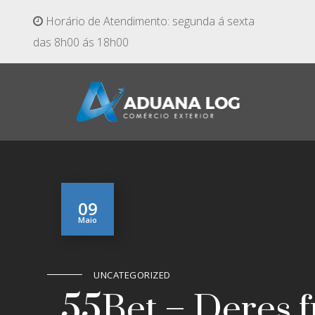
Horário de Atendimento: segunda á sexta
das 8h00 ás 18h00
09
Maio
UNCATEGORIZED
55Bet – Deres f