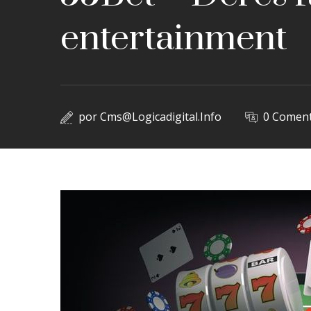
entertainment
por
Cms@logicadigital.info
0 Coment