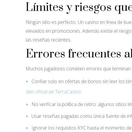
Límites y riesgos qu
Ningún sitio es perfecto. Un casino en línea de bue
elevados en promociones. Además existe el riesgo d
las reseñas recientes.
Errores frecuentes al
Muchos jugadores cometen errores que terminan co
Confiar solo en ofertas de bonos sin leer los té
sitio oficial de TerraCasino
No verificar la política de retiro: algunos sitios 
Usar reseñas pagadas como única fuente de in
Ignorar los requisitos KYC hasta el momento del 