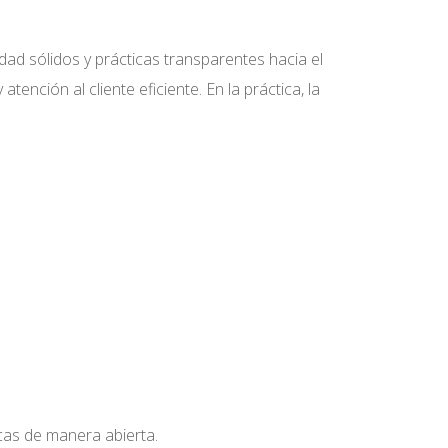
ad sólidos y prácticas transparentes hacia el
tención al cliente eficiente. En la práctica, la
cas de manera abierta.