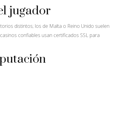
el jugador
atorios distintos; los de Malta o Reino Unido suelen
s casinos confiables usan certificados SSL para
eputación