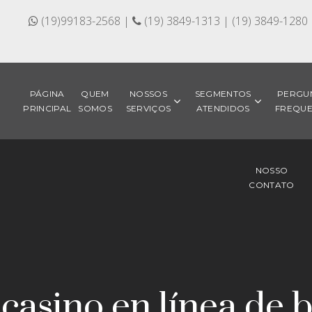
(19)99183-2568 |
(19) 3849-1313 | (19) 3849-1280
PÁGINA
QUEM
NOSSOS
SEGMENTOS
PERGU
PRINCIPAL
SOMOS
SERVIÇOS
ATENDIDOS
FREQUE
NOSSO
CONTATO
casino en línea de 