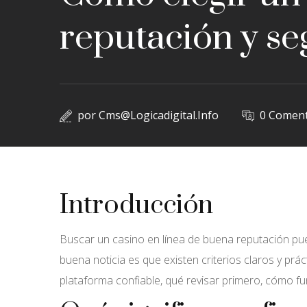
reputación y se
por
Cms@logicadigital.info
0 Coment
Introducción
Buscar un casino en línea de buena reputación pue
buena noticia es que existen criterios claros y prác
plataforma confiable, qué revisar primero, cómo fun