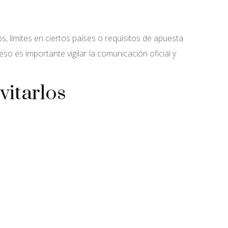
s, límites en ciertos países o requisitos de apuesta
o es importante vigilar la comunicación oficial y
vitarlos