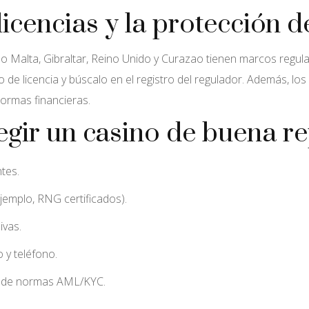
icencias y la protección d
como Malta, Gibraltar, Reino Unido y Curazao tienen marcos regul
o de licencia y búscalo en el registro del regulador. Además, lo
ormas financieras.
legir un casino de buena r
tes.
emplo, RNG certificados).
ivas.
o y teléfono.
o de normas AML/KYC.