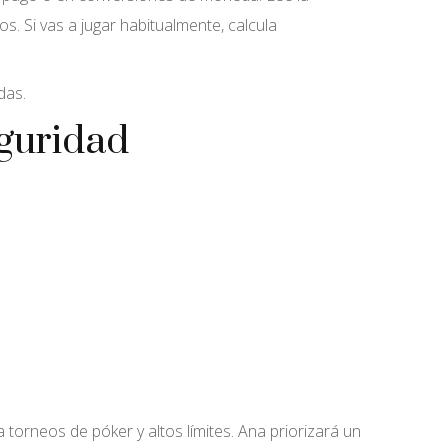
s. Si vas a jugar habitualmente, calcula
das.
eguridad
torneos de póker y altos límites. Ana priorizará un