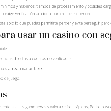
tes mínimos y máximos, tiempos de procesamiento y posibles cargo
o exige verificación adicional para retiros superiores.
esta solo lo que puedas permitirte perder y evita perseguir pérdi
ara usar un casino con s
ible.
encias directas a cuentas no verificadas.
ntes al reclamar un bono.
po de juego.
os
ente a las tragamonedas y valora retiros rápidos; Pedro busca 