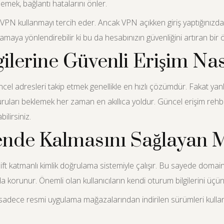
emek, bağlantı hatalarını önler.
le VPN kullanmayı tercih eder. Ancak VPN açıkken giriş yaptığınız
maya yönlendirebilir ki bu da hesabınızın güvenliğini artıran bir 
ilerine Güvenli Erişim Nas
l adresleri takip etmek genellikle en hızlı çözümdür. Fakat yanlış
yuruları beklemek her zaman en akıllıca yoldur. Güncel erişim rehbe
ilirsiniz.
ende Kalmasını Sağlayan 
ift katmanlı kimlik doğrulama sistemiyle çalışır. Bu sayede domain
korunur. Önemli olan kullanıcıların kendi oturum bilgilerini üçün
e sadece resmi uygulama mağazalarından indirilen sürümleri kullan