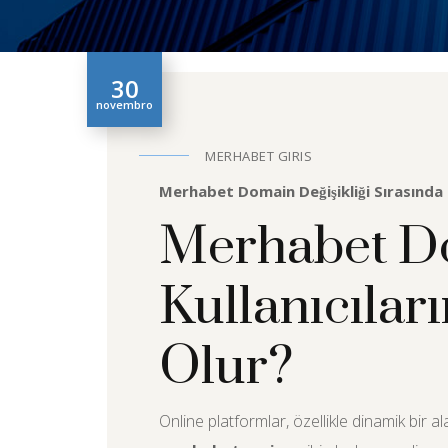
30
novembro
MERHABET GIRIS
Merhabet Domain Değişikliği Sırasında
Merhabet Do
Kullanıcılar
Olur?
Online platformlar, özellikle dinamik bir al