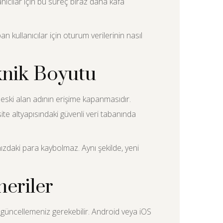
nıcılar için bu süreç biraz daha kafa
n kullanıcılar için oturum verilerinin nasıl
eknik Boyutu
, eski alan adının erişime kapanmasıdır.
ite altyapısındaki güvenli veri tabanında
zdaki para kaybolmaz. Aynı şekilde, yeni
neriler
ı güncellemeniz gerekebilir. Android veya iOS