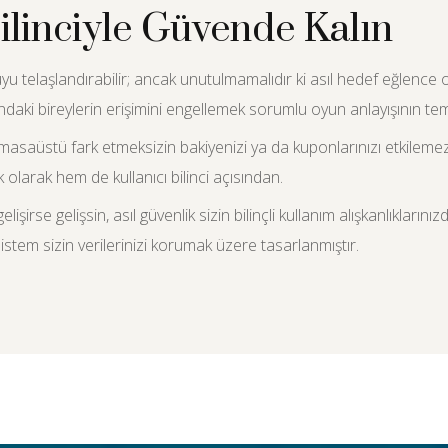
linciyle Güvende Kalın
u telaşlandırabilir; ancak unutulmamalıdır ki asıl hedef eğlence
ndaki bireylerin erişimini engellemek sorumlu oyun anlayışının teme
a masaüstü fark etmeksizin bakiyenizi ya da kuponlarınızı etkilemez.
olarak hem de kullanıcı bilinci açısından.
işirse gelişsin, asıl güvenlik sizin bilinçli kullanım alışkanlıkları
stem sizin verilerinizi korumak üzere tasarlanmıştır.