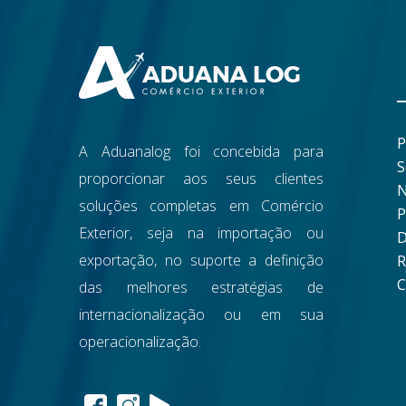
P
A Aduanalog foi concebida para
S
proporcionar aos seus clientes
N
soluções completas em Comércio
P
Exterior, seja na importação ou
D
exportação, no suporte a definição
R
C
das melhores estratégias de
internacionalização ou em sua
operacionalização.