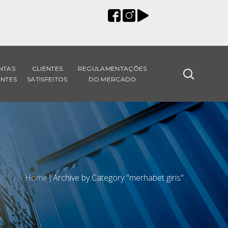
NTAS
CLIENTES
REGULAMENTAÇÕES
NTES
SATISFEITOS
DO MERCADO
Home
Archive by Category "merhabet giris"