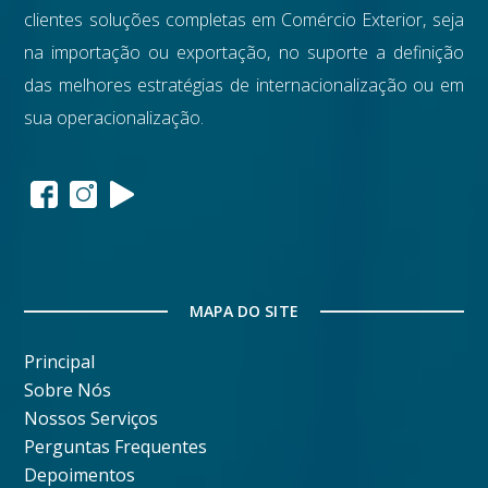
clientes soluções completas em Comércio Exterior, seja
na importação ou exportação, no suporte a definição
das melhores estratégias de internacionalização ou em
sua operacionalização.
MAPA DO SITE
Principal
Sobre Nós
Nossos Serviços
Perguntas Frequentes
Depoimentos