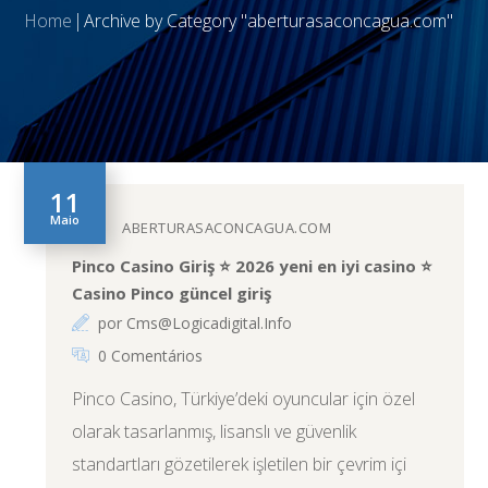
Home
Archive by Category "aberturasaconcagua.com"
11
Maio
ABERTURASACONCAGUA.COM
Pinco Casino Giriş ⭐️ 2026 yeni en iyi casino ⭐️
Casino Pinco güncel giriş
por
Cms@logicadigital.info
0 Comentários
Pinco Casino, Türkiye’deki oyuncular için özel
olarak tasarlanmış, lisanslı ve güvenlik
standartları gözetilerek işletilen bir çevrim içi