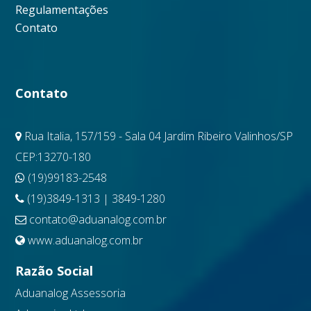
Regulamentações
Contato
Contato
Rua Italia, 157/159 - Sala 04 Jardim Ribeiro Valinhos/SP
CEP:13270-180
(19)99183-2548
(19)3849-1313 | 3849-1280
contato@aduanalog.com.br
www.aduanalog.com.br
Razão Social
Aduanalog Assessoria