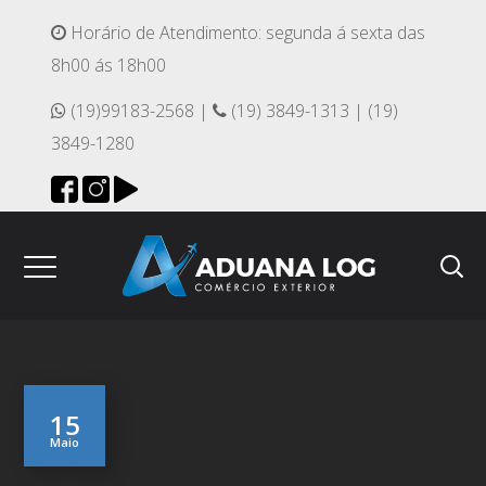
Horário de Atendimento: segunda á sexta das
8h00 ás 18h00
(19)99183-2568 |
(19) 3849-1313 | (19)
3849-1280
15
Maio