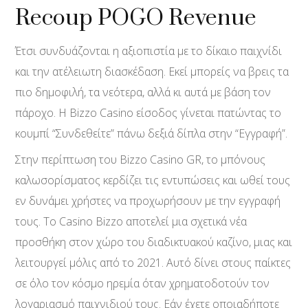
Recoup POGO Revenue
Έτσι συνδυάζονται η αξιοπιστία με το δίκαιο παιχνίδι
και την ατέλειωτη διασκέδαση. Εκεί μπορείς να βρεις τα
πιο δημοφιλή, τα νεότερα, αλλά κι αυτά με βάση τον
πάροχο. Η Bizzo Casino είσοδος γίνεται πατώντας το
κουμπί “Συνδεθείτε” πάνω δεξιά δίπλα στην “Εγγραφή”.
Στην περίπτωση του Bizzo Casino GR, το μπόνους
καλωσορίσματος κερδίζει τις εντυπώσεις και ωθεί τους
εν δυνάμει χρήστες να προχωρήσουν με την εγγραφή
τους. Το Casino Bizzo αποτελεί μια σχετικά νέα
προσθήκη στον χώρο του διαδικτυακού καζίνο, μιας και
λειτουργεί μόλις από το 2021. Αυτό δίνει στους παίκτες
σε όλο τον κόσμο ηρεμία όταν χρηματοδοτούν τον
λογαριασμό παιχνιδιού τους. Εάν έχετε οποιαδήποτε