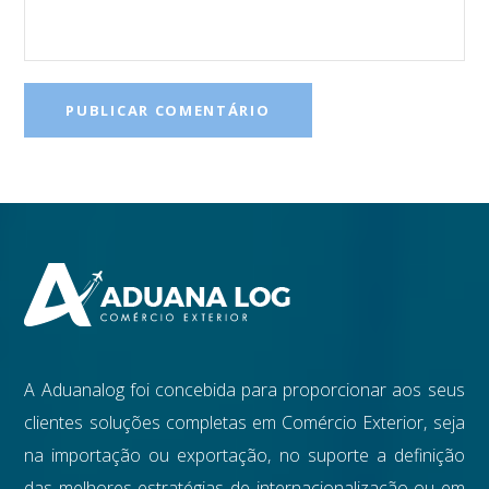
A Aduanalog foi concebida para proporcionar aos seus
clientes soluções completas em Comércio Exterior, seja
na importação ou exportação, no suporte a definição
das melhores estratégias de internacionalização ou em