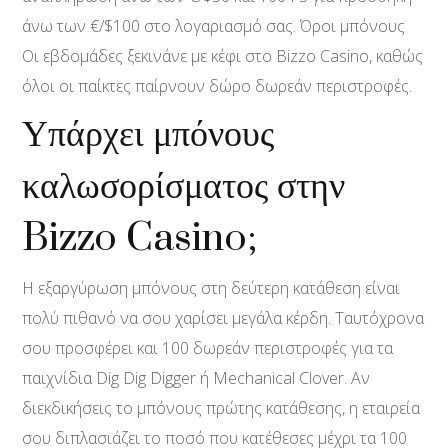
άνω των €/$100 στο λογαριασμό σας. Όροι μπόνους
Οι εβδομάδες ξεκινάνε με κέφι στο Bizzo Casino, καθώς
όλοι οι παίκτες παίρνουν δώρο δωρεάν περιστροφές.
Υπάρχει μπόνους
καλωσορίσματος στην
Bizzo Casino;
Η εξαργύρωση μπόνους στη δεύτερη κατάθεση είναι
πολύ πιθανό να σου χαρίσει μεγάλα κέρδη. Ταυτόχρονα
σου προσφέρει και 100 δωρεάν περιστροφές για τα
παιχνίδια Dig Dig Digger ή Mechanical Clover. Αν
διεκδικήσεις το μπόνους πρώτης κατάθεσης, η εταιρεία
σου διπλασιάζει το ποσό που κατέθεσες μέχρι τα 100