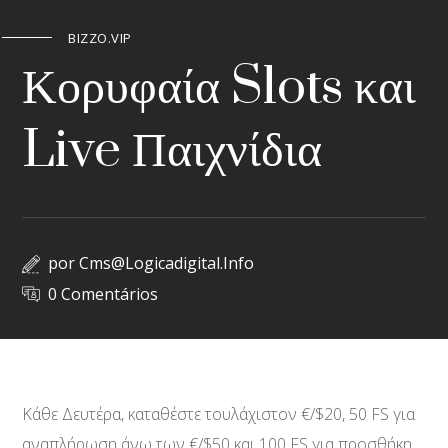
BIZZO.VIP
Κορυφαία Slots και
Live Παιχνίδια
por
Cms@logicadigital.info
0 Comentários
Κάθε Δευτέρα, καταθέστε τουλάχιστον €/$20, 50 FS για
αναπλήρωση άνω των €/$50 και 100 FS για προσθήκη