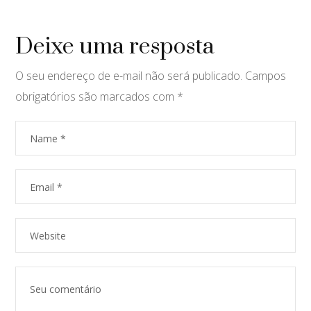
Deixe uma resposta
O seu endereço de e-mail não será publicado.
Campos
obrigatórios são marcados com
*