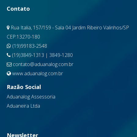
Contato
Rua Italia, 157/159 - Sala 04 Jardim Ribeiro Valinhos/SP
CEP:13270-180
(19)99183-2548
(19)3849-1313 | 3849-1280
contato@aduanalog.com.br
www.aduanalog.com.br
Razão Social
Aduanalog Assessoria
Aduaneira Ltda
Newsletter