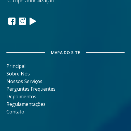
sua operacionalização.
MAPA DO SITE
Principal
Sobre Nós
Nossos Serviços
Perguntas Frequentes
Depoimentos
Regulamentações
Contato