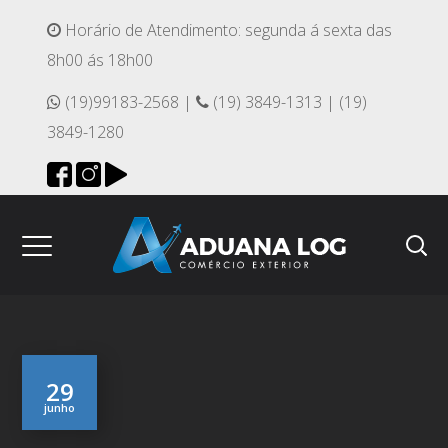
Horário de Atendimento: segunda á sexta das
8h00 ás 18h00
(19)99183-2568 |
(19) 3849-1313 | (19)
3849-1280
29
junho