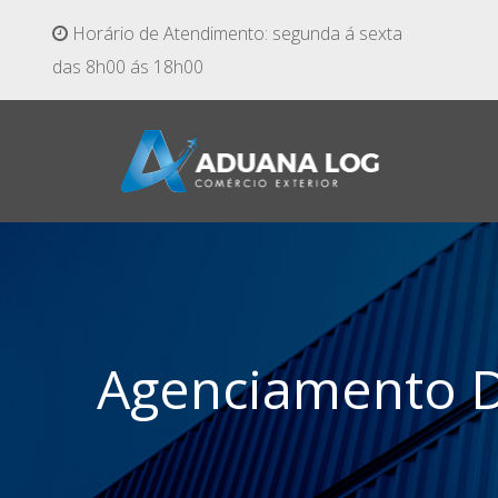
Horário de Atendimento: segunda á sexta
das 8h00 ás 18h00
Agenciamento D