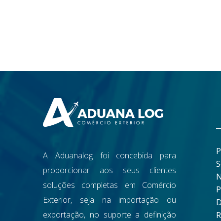
P
A Aduanalog foi concebida para
S
proporcionar aos seus clientes
N
soluções completas em Comércio
P
Exterior, seja na importação ou
D
exportação, no suporte a definição
R