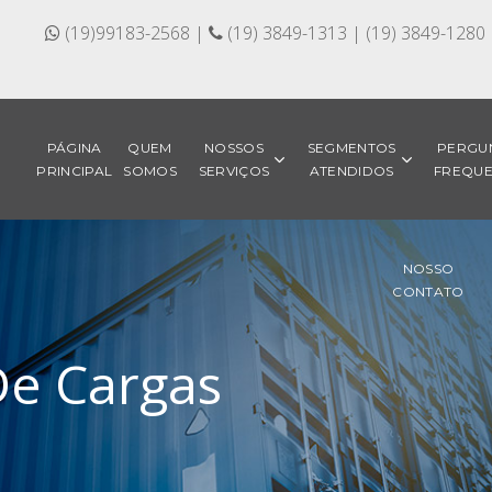
(19)99183-2568 |
(19) 3849-1313 | (19) 3849-1280
PÁGINA
QUEM
NOSSOS
SEGMENTOS
PERGU
PRINCIPAL
SOMOS
SERVIÇOS
ATENDIDOS
FREQUE
NOSSO
CONTATO
e Cargas